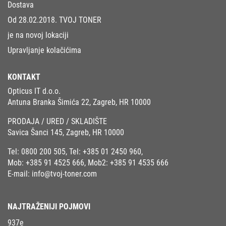
Dostava
Od 28.02.2018. TVOJ TONER
je na novoj lokaciji
Upravljanje kolačićima
KONTAKT
Opticus IT d.o.o.
Antuna Branka Šimića 22, Zagreb, HR 10000
PRODAJA / URED / SKLADIŠTE
Savica Šanci 145, Zagreb, HR 10000
Tel:
0800 200 505
, Tel:
+385 01 2450 960
,
Mob:
+385 91 4525 666
, Mob2:
+385 91 4535 666
E-mail:
info@tvoj-toner.com
NAJTRAŽENIJI POJMOVI
937e