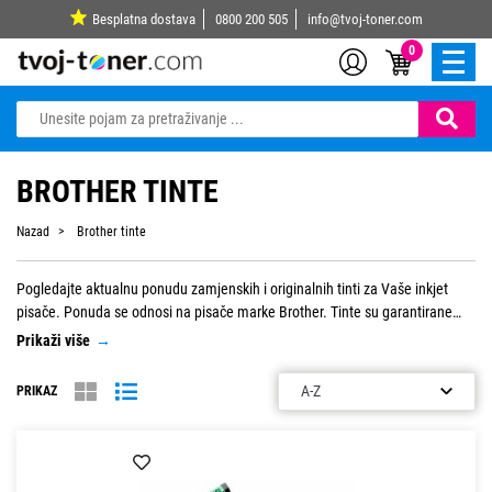
Besplatna dostava
0800 200 505
info@tvoj-toner.com
0
BROTHER TINTE
Nazad
Brother tinte
Pogledajte aktualnu ponudu zamjenskih i originalnih tinti za Vaše inkjet
pisače. Ponuda se odnosi na pisače marke Brother. Tinte su garantirane
kvalitete, te dostupne po najpristupačnijim cijenama.
Prikaži više
→
PRIKAZ