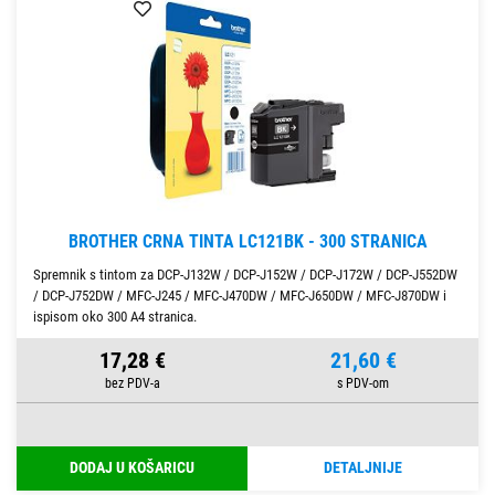
BROTHER CRNA TINTA LC121BK - 300 STRANICA
Spremnik s tintom za DCP-J132W / DCP-J152W / DCP-J172W / DCP-J552DW
/ DCP-J752DW / MFC-J245 / MFC-J470DW / MFC-J650DW / MFC-J870DW i
ispisom oko 300 A4 stranica.
17,28 €
21,60 €
DODAJ U KOŠARICU
DETALJNIJE