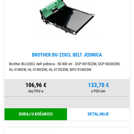
BROTHER BU-220CL BELT JEDINICA
Brother BU-220CL belt jedinica - 50 000 str - DCP-9015CDW, DCP-9020CDW,
HL-3140CW, HL-3150CDW, HL-3170CDW, MFC-9140CDN
106,96 €
133,70 €
DODAJ U KOŠARICU
DETALJNIJE