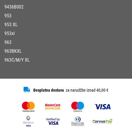
9436B002
953
953 XL
953xl
963
963BKXL
963C/M/Y XL
Besplatna dostava
za narudžbe iznad 40,00 €