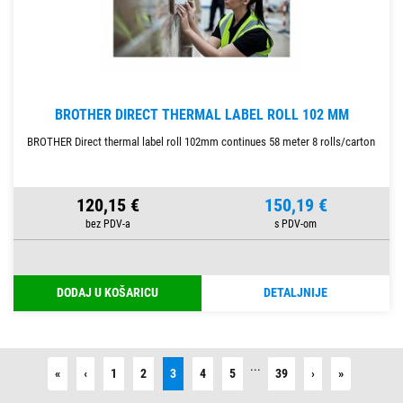
BROTHER DIRECT THERMAL LABEL ROLL 102 MM
BROTHER Direct thermal label roll 102mm continues 58 meter 8 rolls/carton
120,15 €
150,19 €
DODAJ U KOŠARICU
DETALJNIJE
...
First
Previous
Next
Last
«
‹
1
2
3
4
5
39
›
»