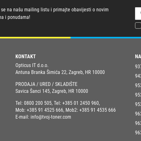
 se na našu mailing listu i primajte obavijesti o novim
ma i ponudama!
KONTAKT
NA
Opticus IT d.o.o.
93
Antuna Branka Šimića 22, Zagreb, HR 10000
94
PRODAJA / URED / SKLADIŠTE
95
Savica Šanci 145, Zagreb, HR 10000
95
Tel:
0800 200 505
, Tel:
+385 01 2450 960
,
95
Mob:
+385 91 4525 666
, Mob2:
+385 91 4535 666
96
E-mail:
info@tvoj-toner.com
96
96