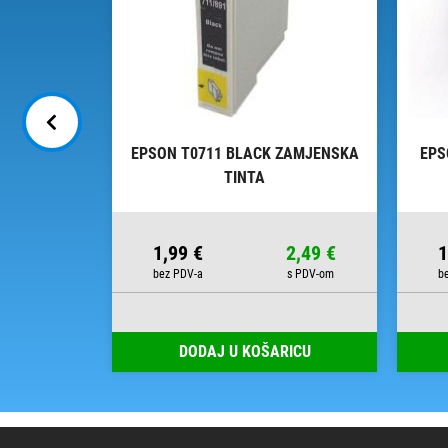
LACK TINTA
EPSON T0711 BLACK ZAMJENSKA
EPS
TINTA
11,34 €
1,99 €
2,49 €
1
RICU
DODAJ U KOŠARICU