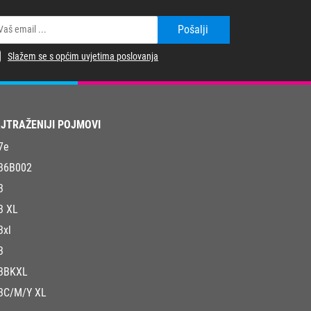
Pošalji
Slažem se s općim uvjetima poslovanja
JTRAŽENIJI POJMOVI
7e
36B002
3
3 XL
3xl
3
3BKXL
3C/M/Y XL