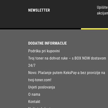
Upišite
NEWSLETTER
akcija
DODATNE INFORMACIJE
Podrška pri kupovini
Tvoj toner na dohvat ruke – s BOX NOW dostavom
24/7
Novo: Plaćanje putem KeksPay-a bez provizije na
tvoj-toner.com!
Uvjeti poslovanja
O nama
Kontakt