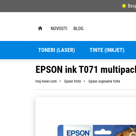
Bes
NOVOSTI
BLOG
TONERI (LASER)
TINTE (INKJET)
EPSON ink T071 multipack
tvoj-toner.com
Epson tinte
Epson orginalne tinte