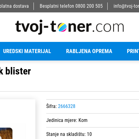
platna dostava
Besplatni telefon
0800 200 505
info@tvoj-to
UREDSKI MATERIJAL
RABLJENA OPREMA
PRIN
 blister
Šifra:
2666328
Jedinica mjere:
Kom
Stanje na skladištu:
10