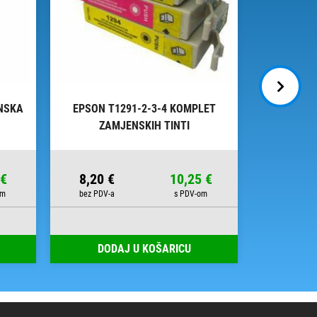
NSKA
EPSON T1291-2-3-4 KOMPLET
EPSON T
ZAMJENSKIH TINTI
ZA
 €
8,20 €
10,25 €
9,02 €
DODAJ U KOŠARICU
DOD