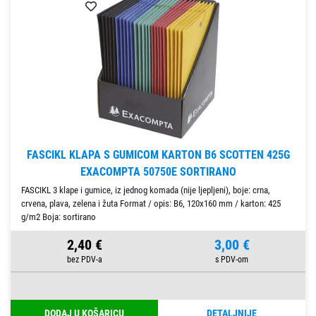
FASCIKL KLAPA S GUMICOM KARTON B6 SCOTTEN 425G
EXACOMPTA 50750E SORTIRANO
FASCIKL 3 klape i gumice, iz jednog komada (nije ljepljeni), boje: crna,
crvena, plava, zelena i žuta Format / opis: B6, 120x160 mm / karton: 425
g/m2 Boja: sortirano
2,40 €
3,00 €
DODAJ U KOŠARICU
DETALJNIJE