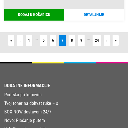
DODAJ U KOŠARICU
DETALJNIJE
...
...
First
Previous
Next
Last
«
‹
1
5
6
7
8
9
24
›
»
DODATNE INFORMACIJE
Podrška pri kupovini
Tvoj toner na dohvat ruke – s
BOX NOW dostavom 24/7
Novo: Plaćanje putem