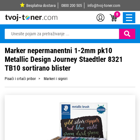
Besplatna dostava
0800 200 505
info@tvoj-toner.com
0
Marker nepermanentni 1-2mm pk10
Metallic Design Journey Staedtler 8321
TB10 sortirano blister
Pisaći i crtaći pribor
Markeri i signiri