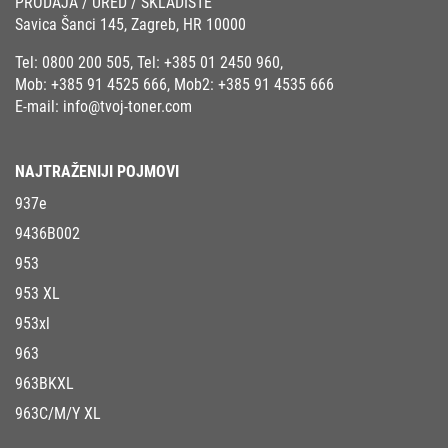
PRODAJA / URED / SKLADIŠTE
Savica Šanci 145, Zagreb, HR 10000
Tel:
0800 200 505
, Tel:
+385 01 2450 960
,
Mob:
+385 91 4525 666
, Mob2:
+385 91 4535 666
E-mail:
info@tvoj-toner.com
NAJTRAŽENIJI POJMOVI
937e
9436B002
953
953 XL
953xl
963
963BKXL
963C/M/Y XL