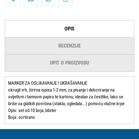
OPIS
RECENZIJE
UPIT O PROIZVODU
MARKER ZA OSLIKAVANJE I UKRAŠAVANJE
okrugli vrh, širirna ispisa 1-2 mm, za pisanje i dekoriranje na
svijetlom i tamnom papiru te kartonu, idealan za čestitke, lako se
briše sa glatkih površina (stakla, ogledala...) pomoću vlažne krpe
Opis: set od 10 boja, blister
Boja: sortirano