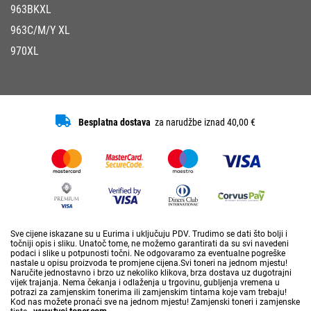
963BKXL
963C/M/Y XL
970XL
Besplatna dostava
za narudžbe iznad 40,00 €
Sve cijene iskazane su u Eurima i uključuju PDV. Trudimo se dati što bolji i
točniji opis i sliku. Unatoč tome, ne možemo garantirati da su svi navedeni
podaci i slike u potpunosti točni. Ne odgovaramo za eventualne pogreške
nastale u opisu proizvoda te promjene cijena.Svi toneri na jednom mjestu!
Naručite jednostavno i brzo uz nekoliko klikova, brza dostava uz dugotrajni
vijek trajanja. Nema čekanja i odlaženja u trgovinu, gubljenja vremena u
potrazi za zamjenskim tonerima ili zamjenskim tintama koje vam trebaju!
Kod nas možete pronaći sve na jednom mjestu! Zamjenski toneri i zamjenske