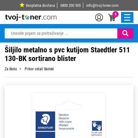
Besplatna dostava
0800 200 505
info@tvoj-toner.com
0
Šiljilo metalno s pvc kutijom Staedtler 511
130-BK sortirano blister
Za školu
Pribor ostali školski