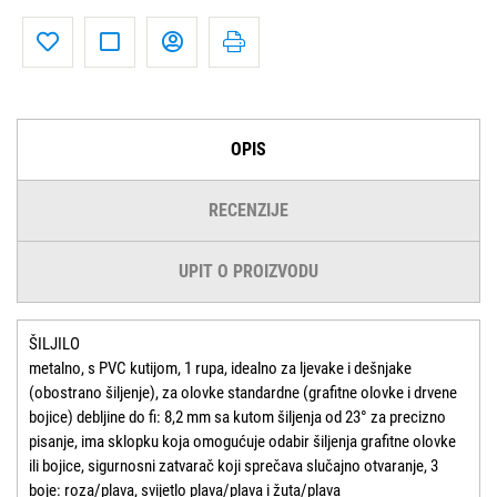
OPIS
RECENZIJE
UPIT O PROIZVODU
ŠILJILO
metalno, s PVC kutijom, 1 rupa, idealno za ljevake i dešnjake
(obostrano šiljenje), za olovke standardne (grafitne olovke i drvene
bojice) debljine do fi: 8,2 mm sa kutom šiljenja od 23° za precizno
pisanje, ima sklopku koja omogućuje odabir šiljenja grafitne olovke
ili bojice, sigurnosni zatvarač koji sprečava slučajno otvaranje, 3
boje: roza/plava, svijetlo plava/plava i žuta/plava