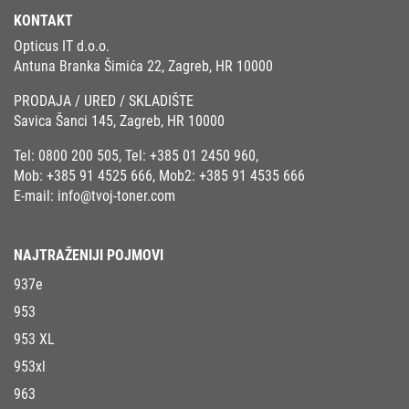
KONTAKT
Opticus IT d.o.o.
Antuna Branka Šimića 22, Zagreb, HR 10000
PRODAJA / URED / SKLADIŠTE
Savica Šanci 145, Zagreb, HR 10000
Tel:
0800 200 505
, Tel:
+385 01 2450 960
,
Mob:
+385 91 4525 666
, Mob2:
+385 91 4535 666
E-mail:
info@tvoj-toner.com
NAJTRAŽENIJI POJMOVI
937e
953
953 XL
953xl
963