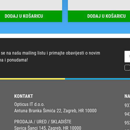
DODAJ U KOŠARICU
DODAJ U KOŠARICU
 se na našu mailing listu i primajte obavijesti o novim
ma i ponudama!
KONTAKT
NA
Opticus IT d.o.o.
93
Antuna Branka Šimića 22, Zagreb, HR 10000
94
PRODAJA / URED / SKLADIŠTE
95
Savica Šanci 145, Zagreb, HR 10000