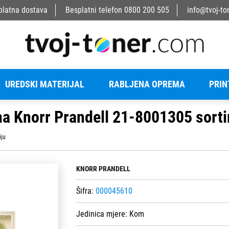
platna dostava
Besplatni telefon
0800 200 505
info@tvoj-to
UREDSKI MATERIJAL
RABLJENA OPREMA
PRIN
na Knorr Prandell 21-8001305 sorti
iju
KNORR PRANDELL
Šifra:
000045610
Jedinica mjere:
Kom