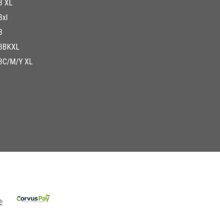
3 XL
3xl
3
3BKXL
3C/M/Y XL