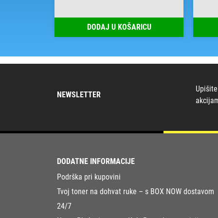
RICU
DODAJ U KOŠARICU
Upišite
NEWSLETTER
akcija
DODATNE INFORMACIJE
Podrška pri kupovini
Tvoj toner na dohvat ruke – s BOX NOW dostavom
24/7