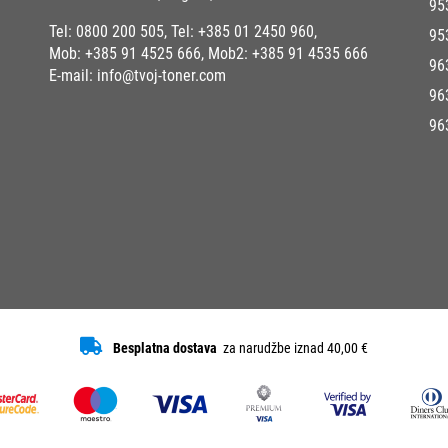
95
Tel:
0800 200 505
, Tel:
+385 01 2450 960
,
95
Mob:
+385 91 4525 666
, Mob2:
+385 91 4535 666
96
E-mail:
info@tvoj-toner.com
96
96
Besplatna dostava
za narudžbe iznad 40,00 €