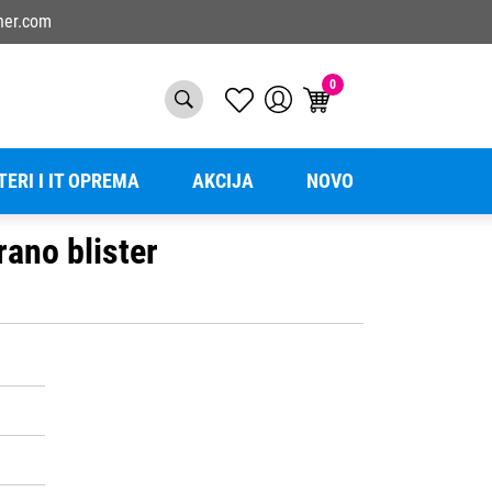
ner.com
0
TERI I IT OPREMA
AKCIJA
NOVO
rano blister