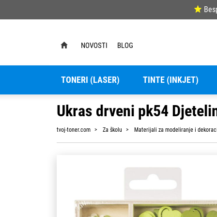
Bes
NOVOSTI
BLOG
TONERI (LASER)
TINTE (INKJET)
Ukras drveni pk54 Djeteli
tvoj-toner.com
Za školu
Materijali za modeliranje i dekorac