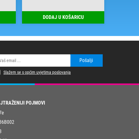
DODAJ U KOŠARICU
DOD
Pošalji
Slažem se s općim uvjetima poslovanja
JTRAŽENIJI POJMOVI
7e
36B002
3