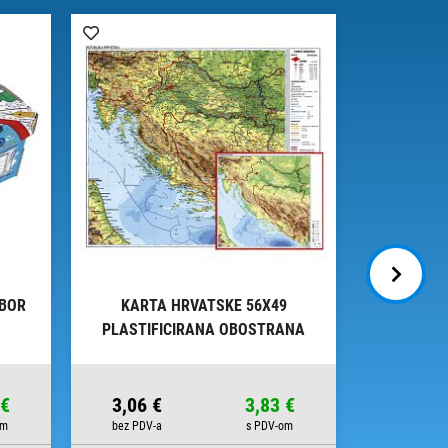
IBOR
KARTA HRVATSKE 56X49
KOLAŽ - B
PLASTIFICIRANA OBOSTRANA
U 
TRSAT
 €
3,06 €
3,83 €
7,00 €