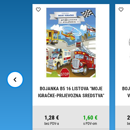
180G PAPIR
BOJANKA B5 16 LISTOVA "MOJE
BOJ
RUK
IGRAČKE-PRIJEVOZNA SREDSTVA"
V
CONNECT
8,75 €
1,28 €
1,60 €
2