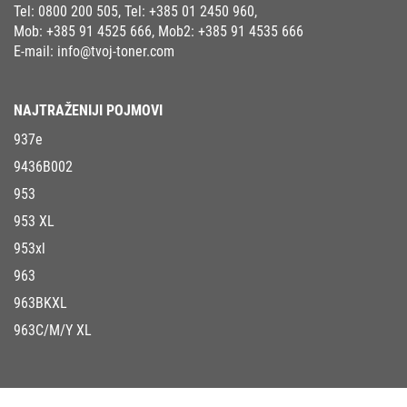
Tel:
0800 200 505
, Tel:
+385 01 2450 960
,
Mob:
+385 91 4525 666
, Mob2:
+385 91 4535 666
E-mail:
info@tvoj-toner.com
NAJTRAŽENIJI POJMOVI
937e
9436B002
953
953 XL
953xl
963
963BKXL
963C/M/Y XL