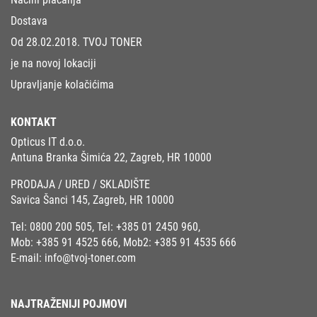
Dostava
Od 28.02.2018. TVOJ TONER
je na novoj lokaciji
Upravljanje kolačićima
KONTAKT
Opticus IT d.o.o.
Antuna Branka Šimića 22, Zagreb, HR 10000
PRODAJA / URED / SKLADIŠTE
Savica Šanci 145, Zagreb, HR 10000
Tel:
0800 200 505
, Tel:
+385 01 2450 960
,
Mob:
+385 91 4525 666
, Mob2:
+385 91 4535 666
E-mail:
info@tvoj-toner.com
NAJTRAŽENIJI POJMOVI