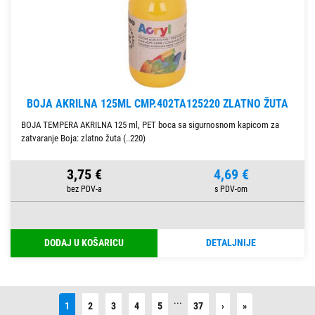
BOJA AKRILNA 125ML CMP.402TA125220 ZLATNO ŽUTA
BOJA TEMPERA AKRILNA 125 ml, PET boca sa sigurnosnom kapicom za
zatvaranje Boja: zlatno žuta (..220)
3,75 €
4,69 €
DODAJ U KOŠARICU
DETALJNIJE
...
Next
Last
1
2
3
4
5
37
›
»