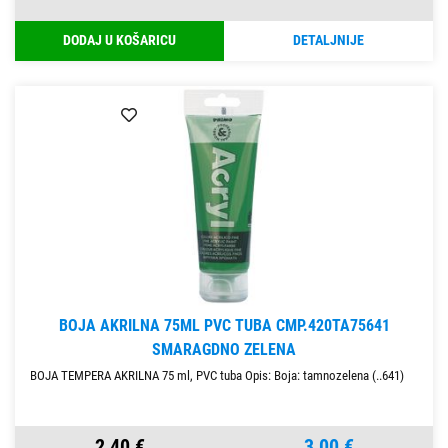
DODAJ U KOŠARICU
DETALJNIJE
BOJA AKRILNA 75ML PVC TUBA CMP.420TA75641
SMARAGDNO ZELENA
BOJA TEMPERA AKRILNA 75 ml, PVC tuba Opis: Boja: tamnozelena (..641)
2,40 €
3,00 €