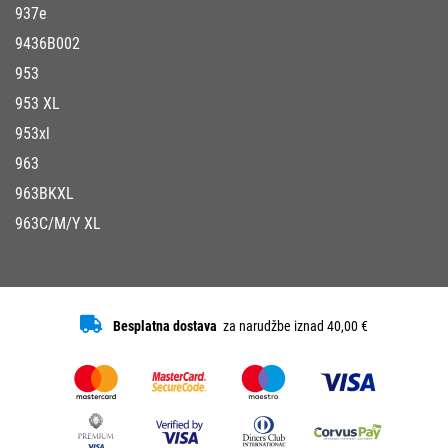
937e
9436B002
953
953 XL
953xl
963
963BKXL
963C/M/Y XL
Besplatna dostava
za narudžbe iznad 40,00 €