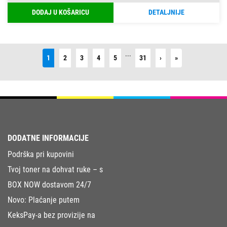
DODAJ U KOŠARICU
DETALJNIJE
...
Next
Last
1
2
3
4
5
31
›
»
DODATNE INFORMACIJE
Podrška pri kupovini
Tvoj toner na dohvat ruke – s
BOX NOW dostavom 24/7
Novo: Plaćanje putem
KeksPay-a bez provizije na