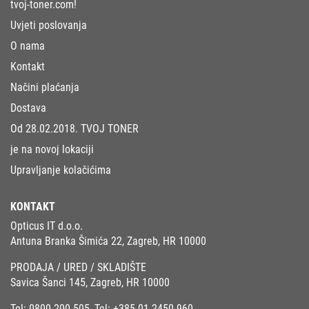
tvoj-toner.com!
Uvjeti poslovanja
O nama
Kontakt
Načini plaćanja
Dostava
Od 28.02.2018. TVOJ TONER
je na novoj lokaciji
Upravljanje kolačićima
KONTAKT
Opticus IT d.o.o.
Antuna Branka Šimića 22, Zagreb, HR 10000
PRODAJA / URED / SKLADIŠTE
Savica Šanci 145, Zagreb, HR 10000
Tel:
0800 200 505
, Tel:
+385 01 2450 960
,