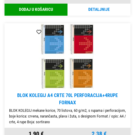
DODAJ U KOŠARICU
DETALJNIJE
BLOK KOLEGIJ A4 CRTE 70L PERFORACIJA+4RUPE
FORNAX
BLOK KOLEGIJ mekane korice, 70 listova, 60 g/m2, s rupama i perforacijom,
boje korica: crvena, narančasta, plava i žuta, s designom Format / opis: A4 /
crte, 4 rupe Boja: sortirano
1,90 €
2,38 €