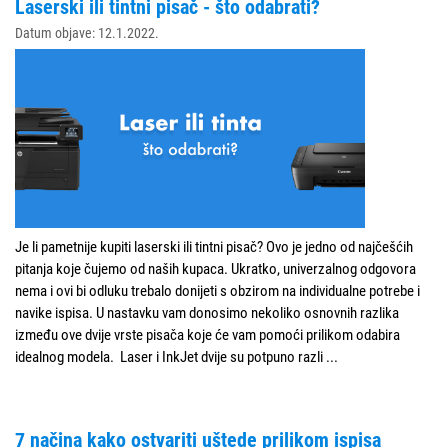
Laserski ili tintni pisač - što odabrati?
Datum objave: 12.1.2022.
Je li pametnije kupiti laserski ili tintni pisač? Ovo je jedno od najčešćih
pitanja koje čujemo od naših kupaca. Ukratko, univerzalnog odgovora
nema i ovi bi odluku trebalo donijeti s obzirom na individualne potrebe i
navike ispisa. U nastavku vam donosimo nekoliko osnovnih razlika
između ove dvije vrste pisača koje će vam pomoći prilikom odabira
idealnog modela. Laser i InkJet dvije su potpuno razli
...
7 načina kako ostvariti uštede prilikom ispisa