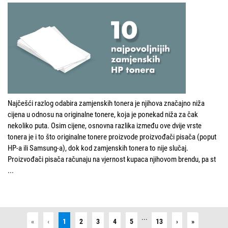
Najčešći razlog odabira zamjenskih tonera je njihova značajno niža
cijena u odnosu na originalne tonere, koja je ponekad niža za čak
nekoliko puta. Osim cijene, osnovna razlika između ove dvije vrste
tonera je i to što originalne tonere proizvode proizvođači pisača (poput
HP-a ili Samsung-a), dok kod zamjenskih tonera to nije slučaj.
Proizvođači pisača računaju na vjernost kupaca njihovom brendu, pa st
...
...
First
Previous
Next
Last
«
‹
1
2
3
4
5
13
›
»