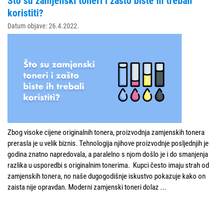
Što su zamjenski toneri i zašto biste ih trebali
koristiti?
Datum objave: 26.4.2022.
Zbog visoke cijene originalnih tonera, proizvodnja zamjenskih tonera
prerasla je u velik biznis. Tehnologija njihove proizvodnje posljednjih je
godina znatno napredovala, a paralelno s njom došlo je i do smanjenja
razlika u usporedbi s originalnim tonerima. Kupci često imaju strah od
zamjenskih tonera, no naše dugogodišnje iskustvo pokazuje kako on
zaista nije opravdan. Moderni zamjenski toneri dolaz
...