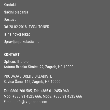
Kontakt
Načini plaćanja
Dostava
Od 28.02.2018. TVOJ TONER
je na novoj lokaciji
Upravljanje kolačićima
KONTAKT
Opticus IT d.o.o.
Antuna Branka Šimića 22, Zagreb, HR 10000
PRODAJA / URED / SKLADIŠTE
Savica Šanci 145, Zagreb, HR 10000
Tel:
0800 200 505
, Tel:
+385 01 2450 960
,
Mob:
+385 91 4525 666
, Mob2:
+385 91 4535 666
E-mail:
info@tvoj-toner.com