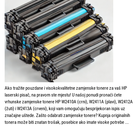
Ako tražite pouzdane i visokokvalitetne zamjenske tonere za vaš HP
laserski pisač, na pravom ste mjestu! U našoj ponudi pronaći ćete
vrhunske zamjenske tonere HP W2410A (crni), W2411A (plavi), W2412A
(žuti) i W2413A (crveni), koji vam omogućuju besprijekoran ispis uz
značajne uštede. Zašto odabrati zamjenske tonere? Kupnja originalnih
tonera može biti znatan trošak, posebice ako imate visoke potrebe
...