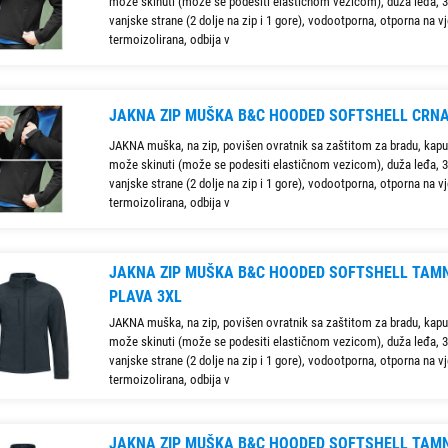
može skinuti (može se podesiti elastičnom vezicom), duža leđa, 3
vanjske strane (2 dolje na zip i 1 gore), vodootporna, otporna na vj
termoizolirana, odbija v
JAKNA ZIP MUŠKA B&C HOODED SOFTSHELL CRNA
JAKNA muška, na zip, povišen ovratnik sa zaštitom za bradu, kapu
može skinuti (može se podesiti elastičnom vezicom), duža leđa, 3
vanjske strane (2 dolje na zip i 1 gore), vodootporna, otporna na vj
termoizolirana, odbija v
JAKNA ZIP MUŠKA B&C HOODED SOFTSHELL TAM
PLAVA 3XL
JAKNA muška, na zip, povišen ovratnik sa zaštitom za bradu, kapu
može skinuti (može se podesiti elastičnom vezicom), duža leđa, 3
vanjske strane (2 dolje na zip i 1 gore), vodootporna, otporna na vj
termoizolirana, odbija v
JAKNA ZIP MUŠKA B&C HOODED SOFTSHELL TAM