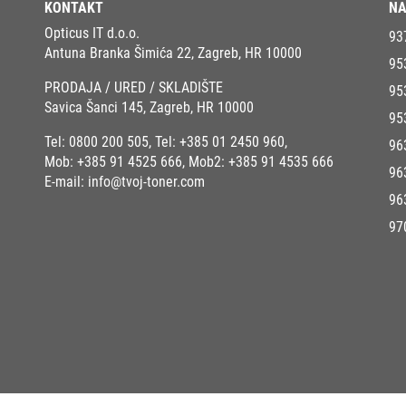
KONTAKT
NA
Opticus IT d.o.o.
93
Antuna Branka Šimića 22, Zagreb, HR 10000
95
PRODAJA / URED / SKLADIŠTE
95
Savica Šanci 145, Zagreb, HR 10000
95
Tel:
0800 200 505
, Tel:
+385 01 2450 960
,
96
Mob:
+385 91 4525 666
, Mob2:
+385 91 4535 666
96
E-mail:
info@tvoj-toner.com
96
97