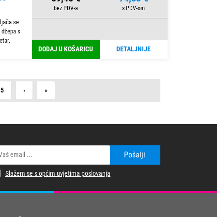
ljača se
 džepa s
etar,
DODAJ U KOŠARICU
DETALJNIJE
Next
Last
15
›
»
Pošalji
Slažem se s općim uvjetima poslovanja