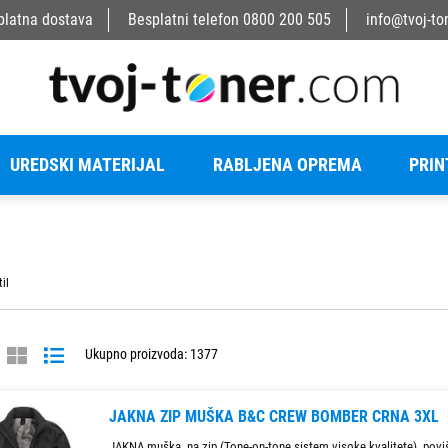
platna dostava
Besplatni telefon
0800 200 505
info@tvoj-to
UREDSKI MATERIJAL
RABLJENA OPREMA
PRIN
til
Ukupno proizvoda: 1377
JAKNA ZIP MUŠKA B&C CREW BOMBER CRNA 3XL
JAKNA muška, na zip (Tone-on-tone sistem visoke kvalitete), povi