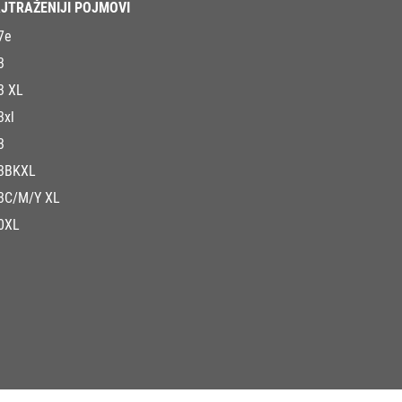
JTRAŽENIJI POJMOVI
7e
3
3 XL
3xl
3
3BKXL
3C/M/Y XL
0XL