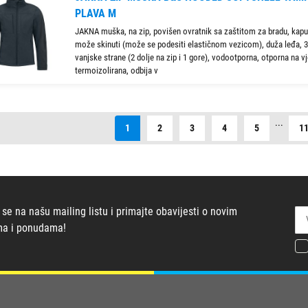
PLAVA M
JAKNA muška, na zip, povišen ovratnik sa zaštitom za bradu, kapu
može skinuti (može se podesiti elastičnom vezicom), duža leđa, 3
vanjske strane (2 dolje na zip i 1 gore), vodootporna, otporna na vj
termoizolirana, odbija v
...
1
2
3
4
5
1
 se na našu mailing listu i primajte obavijesti o novim
ma i ponudama!