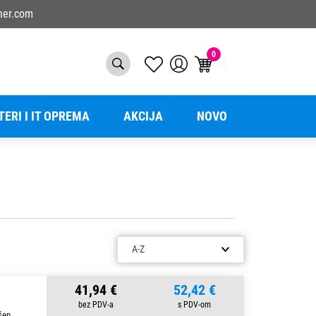
ner.com
0
TERI I IT OPREMA
AKCIJA
NOVO
41,94 €
52,42 €
šen