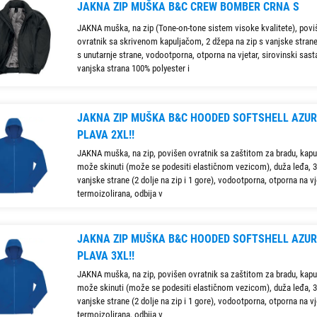
JAKNA ZIP MUŠKA B&C CREW BOMBER CRNA S
JAKNA muška, na zip (Tone-on-tone sistem visoke kvalitete), povi
ovratnik sa skrivenom kapuljačom, 2 džepa na zip s vanjske strane
s unutarnje strane, vodootporna, otporna na vjetar, sirovinski sast
vanjska strana 100% polyester i
JAKNA ZIP MUŠKA B&C HOODED SOFTSHELL AZU
PLAVA 2XL!!
JAKNA muška, na zip, povišen ovratnik sa zaštitom za bradu, kapu
može skinuti (može se podesiti elastičnom vezicom), duža leđa, 3
vanjske strane (2 dolje na zip i 1 gore), vodootporna, otporna na vj
termoizolirana, odbija v
JAKNA ZIP MUŠKA B&C HOODED SOFTSHELL AZU
PLAVA 3XL!!
JAKNA muška, na zip, povišen ovratnik sa zaštitom za bradu, kapu
može skinuti (može se podesiti elastičnom vezicom), duža leđa, 3
vanjske strane (2 dolje na zip i 1 gore), vodootporna, otporna na vj
termoizolirana, odbija v