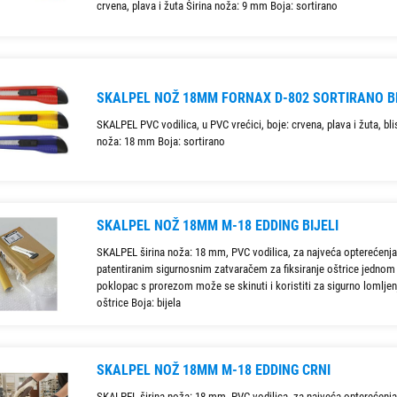
crvena, plava i žuta Širina noža: 9 mm Boja: sortirano
SKALPEL NOŽ 18MM FORNAX D-802 SORTIRANO B
SKALPEL PVC vodilica, u PVC vrećici, boje: crvena, plava i žuta, blis
noža: 18 mm Boja: sortirano
SKALPEL NOŽ 18MM M-18 EDDING BIJELI
SKALPEL širina noža: 18 mm, PVC vodilica, za najveća opterećenja
patentiranim sigurnosnim zatvaračem za fiksiranje oštrice jednom
poklopac s prorezom može se skinuti i koristiti za sigurno lomljen
oštrice Boja: bijela
SKALPEL NOŽ 18MM M-18 EDDING CRNI
SKALPEL širina noža: 18 mm, PVC vodilica, za najveća opterećenja