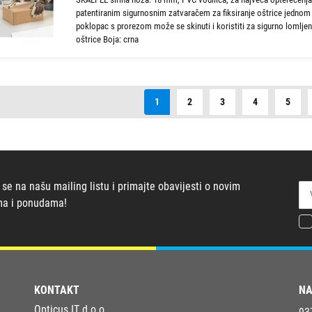
patentiranim sigurnosnim zatvaračem za fiksiranje oštrice jednom
poklopac s prorezom može se skinuti i koristiti za sigurno lomljen
oštrice Boja: crna
1
2
3
4
5
 se na našu mailing listu i primajte obavijesti o novim
ma i ponudama!
KONTAKT
NA
Opticus IT d.o.o.