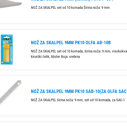
NOŽ ZA SKALPEL set od 10 komada Širina noža: 9 mm
NOŽ ZA SKALPEL 9MM PK10 OLFA AB-10B
NOŽ ZA SKALPEL set od 10 komada, širina noža: 9 mm, visokokval
kirurški čelik, blister Boja: srebrna
NOŽ ZA SKALPEL 9MM PK10 SAB-10(ZA OLFA SAC
NOŽ ZA SKALPEL širina noža: 9 mm, set od 10 komada, za SAC-1