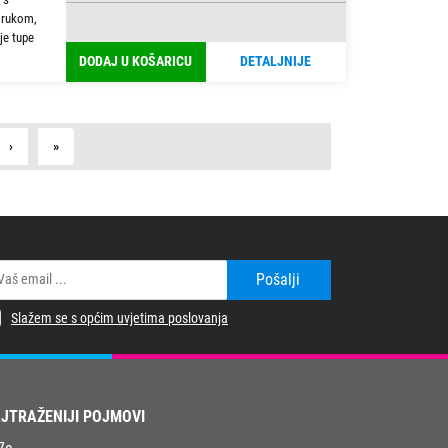
 rukom,
je tupe
DODAJ U KOŠARICU
DETALJNIJE
Next
Last
›
»
Pošalji
Slažem se s općim uvjetima poslovanja
JTRAŽENIJI POJMOVI