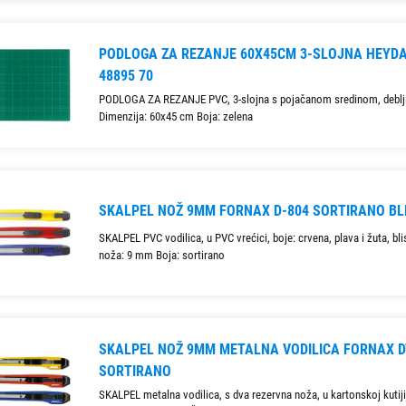
PODLOGA ZA REZANJE 60X45CM 3-SLOJNA HEYDA
48895 70
PODLOGA ZA REZANJE PVC, 3-slojna s pojačanom sredinom, deblj
Dimenzija: 60x45 cm Boja: zelena
SKALPEL NOŽ 9MM FORNAX D-804 SORTIRANO BL
SKALPEL PVC vodilica, u PVC vrećici, boje: crvena, plava i žuta, blis
noža: 9 mm Boja: sortirano
SKALPEL NOŽ 9MM METALNA VODILICA FORNAX D
SORTIRANO
SKALPEL metalna vodilica, s dva rezervna noža, u kartonskoj kutiji