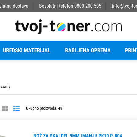
platna dostava
Besplatni telefon
0800 200 505
info@tvoj-to
UREDSKI MATERIJAL
RABLJENA OPREMA
PRIN
rezanje
Ukupno proizvoda: 49
NOŽ ZA SKALPEL 9MM (MANJI) PK10 P-804