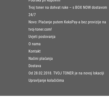
Podrška pri kupovini
Tvoj toner na dohvat ruke – s BOX NOW dostavom
24/7
Novo: Plaćanje putem KeksPay-a bez provizije na
tvoj-toner.com!
Uvjeti poslovanja
O nama
Kontakt
Načini plaćanja
Dostava
Od 28.02.2018. TVOJ TONER je na novoj lokaciji
Upravljanje kolačićima