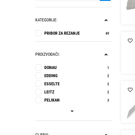
KATEGORIJE:
PRIBOR ZA REZANJE
49
PROIZVOĐAČI:
DONAU
1
EDDING
2
ESSELTE
2
LEITZ
2
PELIKAN
3
CIJENA: