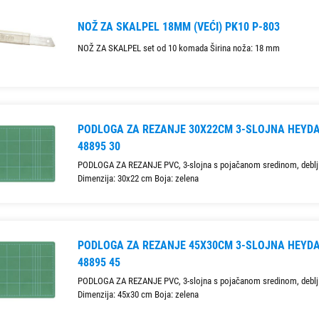
NOŽ ZA SKALPEL 18MM (VEĆI) PK10 P-803
NOŽ ZA SKALPEL set od 10 komada Širina noža: 18 mm
PODLOGA ZA REZANJE 30X22CM 3-SLOJNA HEYDA
48895 30
PODLOGA ZA REZANJE PVC, 3-slojna s pojačanom sredinom, deblj
Dimenzija: 30x22 cm Boja: zelena
PODLOGA ZA REZANJE 45X30CM 3-SLOJNA HEYDA
48895 45
PODLOGA ZA REZANJE PVC, 3-slojna s pojačanom sredinom, deblj
Dimenzija: 45x30 cm Boja: zelena