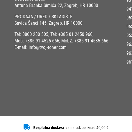
93
Antuna Branka Šimića 22, Zagreb, HR 10000
94
PRODAJA / URED / SKLADIŠTE
95
Savica Šanci 145, Zagreb, HR 10000
95
Tel:
0800 200 505
, Tel:
+385 01 2450 960
,
95
Mob:
+385 91 4525 666
, Mob2:
+385 91 4535 666
96
E-mail:
info@tvoj-toner.com
96
96
Besplatna dostava
za narudžbe iznad 40,00 €