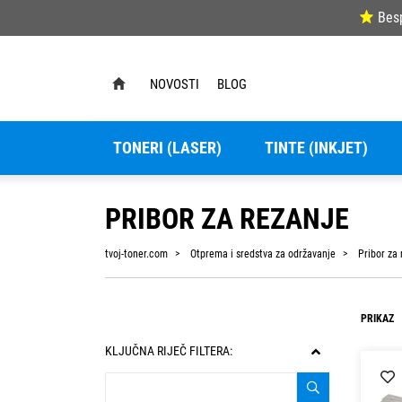
Bes
NOVOSTI
BLOG
TONERI (LASER)
TINTE (INKJET)
PRIBOR ZA REZANJE
tvoj-toner.com
Otprema i sredstva za održavanje
Pribor za 
PRIKAZ
KLJUČNA RIJEČ FILTERA: