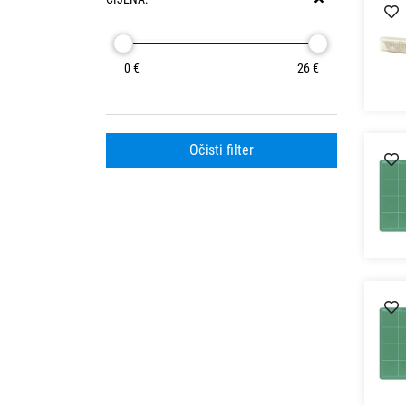
0 €
26 €
Očisti filter