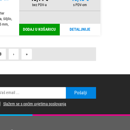
ter
 šiljilo,
,5 mm,
DODAJ U KOŠARICU
DETALJNIJE
Next
Last
3
›
»
Pošalji
Slažem se s općim uvjetima poslovanja