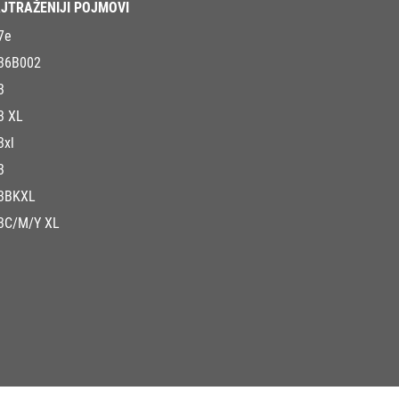
JTRAŽENIJI POJMOVI
7e
36B002
3
3 XL
3xl
3
3BKXL
3C/M/Y XL