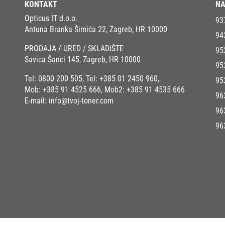
KONTAKT
NA
Opticus IT d.o.o.
93
Antuna Branka Šimića 22, Zagreb, HR 10000
94
PRODAJA / URED / SKLADIŠTE
95
Savica Šanci 145, Zagreb, HR 10000
95
Tel:
0800 200 505
, Tel:
+385 01 2450 960
,
95
Mob:
+385 91 4525 666
, Mob2:
+385 91 4535 666
96
E-mail:
info@tvoj-toner.com
96
96