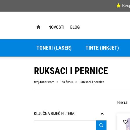
Bes
NOVOSTI
BLOG
TONERI (LASER)
TINTE (INKJET)
RUKSACI I PERNICE
tvoj-toner.com
Za školu
Ruksaci i pernice
PRIKAZ
KLJUČNA RIJEČ FILTERA: