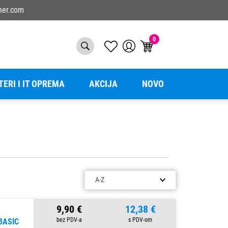
ner.com
0
TERI I IT OPREMA
AKCIJA
NOVO
9,90 €
12,38 €
BASIC