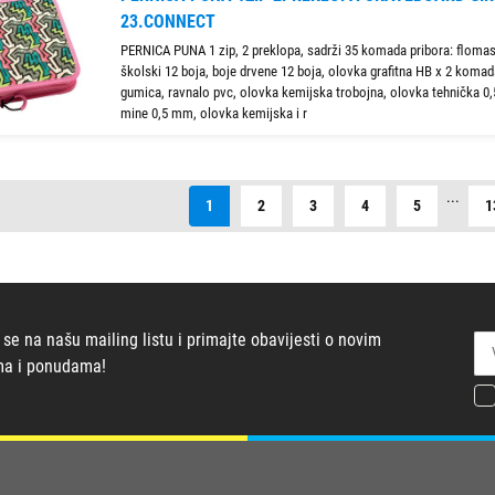
23.CONNECT
PERNICA PUNA 1 zip, 2 preklopa, sadrži 35 komada pribora: flomas
školski 12 boja, boje drvene 12 boja, olovka grafitna HB x 2 komada,
gumica, ravnalo pvc, olovka kemijska trobojna, olovka tehnička 0
mine 0,5 mm, olovka kemijska i r
...
1
2
3
4
5
1
 se na našu mailing listu i primajte obavijesti o novim
ma i ponudama!