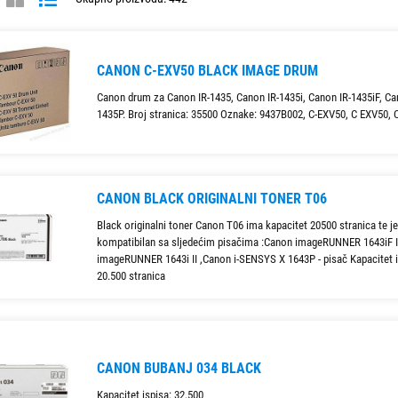
CANON C-EXV50 BLACK IMAGE DRUM
n originalnih tonera
Canon drum za Canon IR-1435, Canon IR-1435i, Canon IR-1435iF, Ca
 da vaš printer proizvodi najkvalitetnije ispise, sa živopisnim bojama i oštrim 
1435P. Broj stranica: 35500 Oznake: 9437B002, C-EXV50, C EXV50,
da traju duže, smanjujući potrebu za čestim zamjenama i povećavajući učinkovit
zik od kvarova i problema s pisačem, osiguravajući glatko i neprekidno korište
ginalne tonere.
Tvoj-toner
- vaš pouzdani partner za vrhunski ispis!
ecizno izrađeni za vaš Canon printer, osiguravajući optimalnu kompatibilnost i
CANON BLACK ORIGINALNI TONER T06
Black originalni toner Canon T06 ima kapacitet 20500 stranica te je
kompatibilan sa sljedećim pisačima :Canon imageRUNNER 1643iF I
imageRUNNER 1643i II ,Canon i-SENSYS X 1643P - pisač Kapacitet i
20.500 stranica
CANON BUBANJ 034 BLACK
Kapacitet ispisa: 32,500