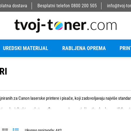
platna dostava
Besplatni telefon
0800 200 505
info@tvoj-to
UREDSKI MATERIJAL
RABLJENA OPREMA
PRIN
RI
jniranih za Canon laserske printere i pisače, koji zadovoljavaju najviše standar
 direktno od strane Canon-a, osiguravajući optimalnu kompatibilnost i performanse za vaš 
st, što ih čini idealnim izborom za sve vaše potrebe ispisa.
ularne Canon modele kao što su:
Ukupno proizvoda: 442