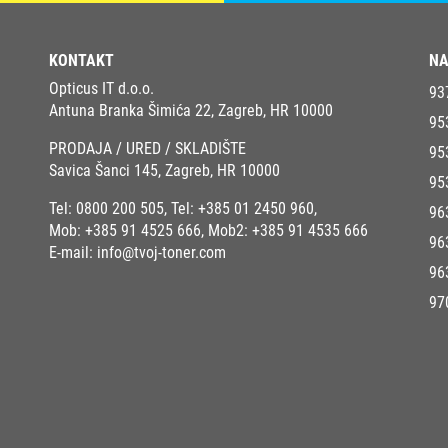
KONTAKT
NA
Opticus IT d.o.o.
93
Antuna Branka Šimića 22, Zagreb, HR 10000
95
PRODAJA / URED / SKLADIŠTE
95
Savica Šanci 145, Zagreb, HR 10000
95
Tel:
0800 200 505
, Tel:
+385 01 2450 960
,
96
Mob:
+385 91 4525 666
, Mob2:
+385 91 4535 666
96
E-mail:
info@tvoj-toner.com
96
97