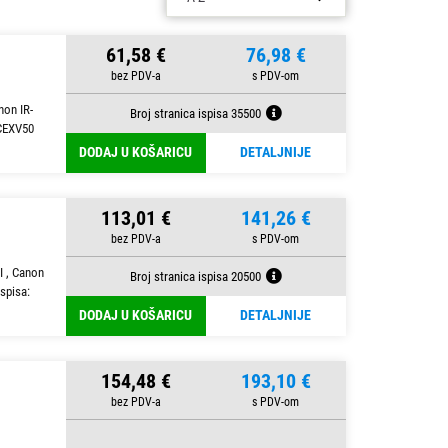
61,58 €
76,98 €
non IR-
Broj stranica ispisa 35500
tekstom.
 CEXV50
ost vašeg pisača.
DODAJ U KOŠARICU
DETALJNIJE
nje.
 performanse.
113,01 €
141,26 €
I , Canon
Broj stranica ispisa 20500
spisa:
DODAJ U KOŠARICU
DETALJNIJE
154,48 €
193,10 €