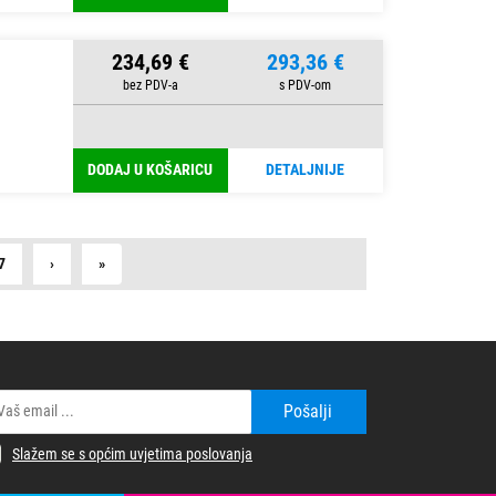
234,69 €
293,36 €
DODAJ U KOŠARICU
DETALJNIJE
Next
Last
7
›
»
Pošalji
Slažem se s općim uvjetima poslovanja