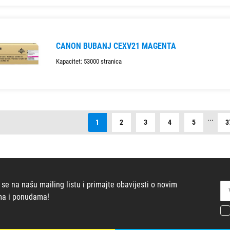
CANON BUBANJ CEXV21 MAGENTA
Kapacitet: 53000 stranica
...
1
2
3
4
5
3
 se na našu mailing listu i primajte obavijesti o novim
ma i ponudama!