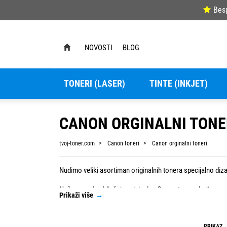
Bes
NOVOSTI
BLOG
TONERI (LASER)
TINTE (INKJET)
CANON ORGINALNI TONE
tvoj-toner.com
Canon toneri
Canon orginalni toneri
Nudimo veliki asortiman originalnih tonera specijalno diza
Naša ponuda uključuje originalne Canon tonere koji su proizvedeni
Prikaži više
→
vrhunsku kvalitetu ispisa, jasne i oštre slike te dugotrajno
U našoj ponudi možete pronaći originalne tonere za pop
PRIKAZ