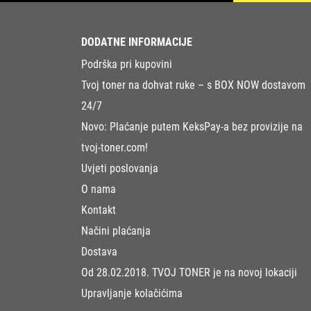
DODATNE INFORMACIJE
Podrška pri kupovini
Tvoj toner na dohvat ruke – s BOX NOW dostavom
24/7
Novo: Plaćanje putem KeksPay-a bez provizije na
tvoj-toner.com!
Uvjeti poslovanja
O nama
Kontakt
Načini plaćanja
Dostava
Od 28.02.2018. TVOJ TONER je na novoj lokaciji
Upravljanje kolačićima