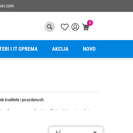
ner.com
0
TERI I IT OPREMA
AKCIJA
NOVO
de kvalitete i pouzdanosti.
printer. Originalni toneri pružaju