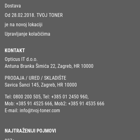
Dostava
Od 28.02.2018. TVOJ TONER
je na novoj lokaciji
Upravljanje kolačićima
KONTAKT
Opticus IT d.o.o.
Antuna Branka Šimića 22, Zagreb, HR 10000
PRODAJA / URED / SKLADIŠTE
Savica Šanci 145, Zagreb, HR 10000
Tel:
0800 200 505
, Tel:
+385 01 2450 960
,
Mob:
+385 91 4525 666
, Mob2:
+385 91 4535 666
E-mail:
info@tvoj-toner.com
NAJTRAŽENIJI POJMOVI