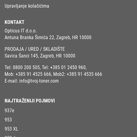
Upravljanje kolačićima
KONTAKT
Opticus IT d.o.o.
Antuna Branka Šimića 22, Zagreb, HR 10000
PRODAJA / URED / SKLADIŠTE
Savica Šanci 145, Zagreb, HR 10000
Tel:
0800 200 505
, Tel:
+385 01 2450 960
,
Mob:
+385 91 4525 666
, Mob2:
+385 91 4535 666
E-mail:
info@tvoj-toner.com
NAJTRAŽENIJI POJMOVI
937e
953
953 XL