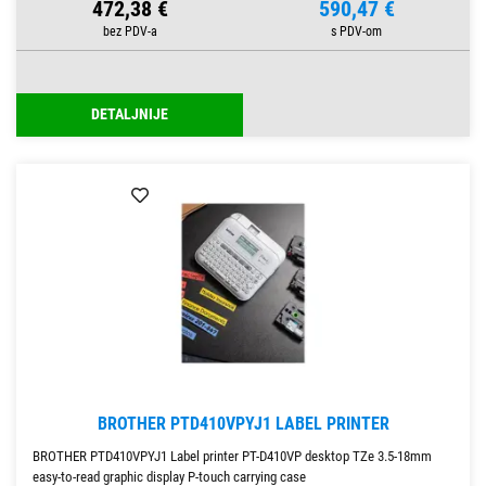
472,38 €
590,47 €
DETALJNIJE
BROTHER PTD410VPYJ1 LABEL PRINTER
BROTHER PTD410VPYJ1 Label printer PT-D410VP desktop TZe 3.5-18mm
easy-to-read graphic display P-touch carrying case