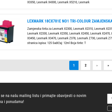
X3350, Lexmark X4300, Lexmark X5210, Lexmark
LEXMARK 18CX781E NO1 TRI-COLOUR ZAMJENSKA
Zamjenska tinta za Lexmark X2300, Lexmark X2310, Lexmark X231
Lexmark X2330, Lexmark X2350, Lexmark X2450, Lexmark X2470,
X3450, Lexmark X3470, Lexmark Z378, Lexmark Z730, Lexmark Z73
stranica ispisa: 125 Sadržaj: 12ml Boja tinte: T
Next
La
1
2
›
»
 se na našu mailing listu i primajte obavijesti o novim
ma i ponudama!