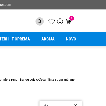
ner.com
0
TERI I IT OPREMA
AKCIJA
NOVO
t printera renomiranog poizvođača. Tinte su garantirane