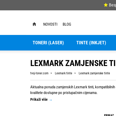
Bes
NOVOSTI
BLOG
TONERI (LASER)
TINTE (INKJET)
LEXMARK ZAMJENSKE T
tvoj-toner.com
Lexmark tinte
Lexmark zamjenske tinte
Aktualna ponuda zamjenskih Lexmark tinti, kompatibilnih o
kvalitete dostupne po pristupačnim cijenama.
Prikaži više
→
PRIKAZ