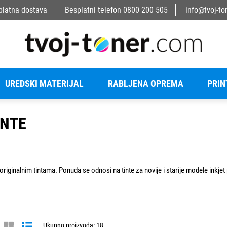
platna dostava
Besplatni telefon
0800 200 505
info@tvoj-to
UREDSKI MATERIJAL
RABLJENA OPREMA
PRIN
INTE
riginalnim tintama. Ponuda se odnosi na tinte za novije i starije modele inkje
Ukupno proizvoda: 18