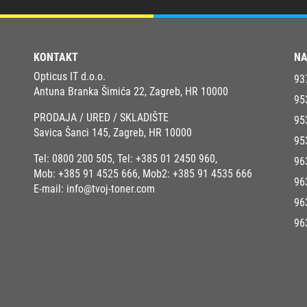
KONTAKT
NA
Opticus IT d.o.o.
93
Antuna Branka Šimića 22, Zagreb, HR 10000
95
PRODAJA / URED / SKLADIŠTE
95
Savica Šanci 145, Zagreb, HR 10000
95
Tel:
0800 200 505
, Tel:
+385 01 2450 960
,
96
Mob:
+385 91 4525 666
, Mob2:
+385 91 4535 666
96
E-mail:
info@tvoj-toner.com
96
96