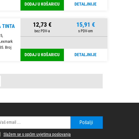
DODAJ U KOŠARICU
DETALJNIJE
12,73 €
15,91 €
 TINTA
5,
 Lexmark
5. Broj
DODAJ U KOŠARICU
DETALJNIJE
st
Pošalji
Slažem se s općim uvjetima poslovanja