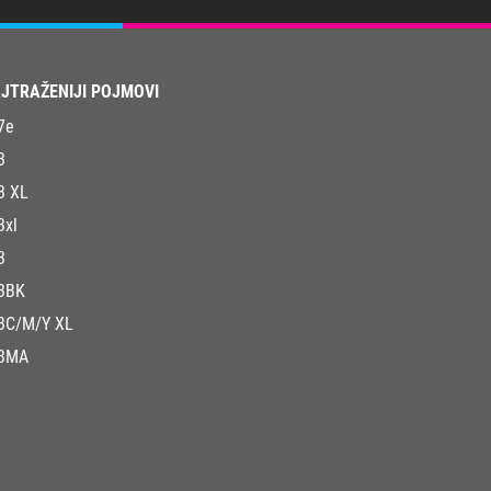
JTRAŽENIJI POJMOVI
7e
3
3 XL
3xl
3
3BK
3C/M/Y XL
3MA