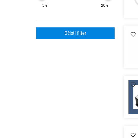
5 €
20 €
Očisti filter