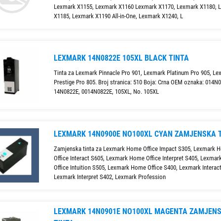
Lexmark X1155, Lexmark X1160 Lexmark X1170, Lexmark X1180, 
X1185, Lexmark X1190 All-in-One, Lexmark X1240, L
LEXMARK 14N0822E 105XL BLACK TINTA
Tinta za Lexmark Pinnacle Pro 901, Lexmark Platinum Pro 905, L
Prestige Pro 805. Broj stranica: 510 Boja: Crna OEM oznaka: 014N
14N0822E, 0014N0822E, 105XL, No. 105XL
LEXMARK 14N0900E NO100XL CYAN ZAMJENSKA 
Zamjenska tinta za Lexmark Home Office Impact S305, Lexmark 
Office Interact S605, Lexmark Home Office Interpret S405, Lexma
Office Intuition S505, Lexmark Home Office S400, Lexmark Interac
Lexmark Interpret S402, Lexmark Profession
LEXMARK 14N0901E NO100XL MAGENTA ZAMJEN