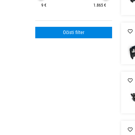
9 €
1.865 €
Očisti filter