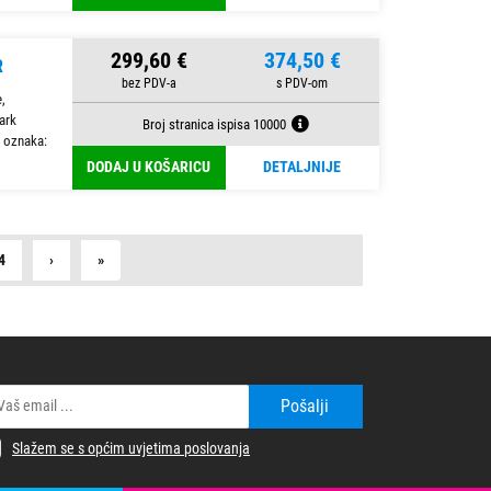
299,60 €
374,50 €
R
,
ark
Broj stranica ispisa 10000
 oznaka:
DODAJ U KOŠARICU
DETALJNIJE
Next
Last
4
›
»
Pošalji
Slažem se s općim uvjetima poslovanja