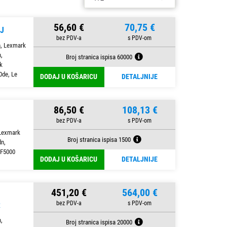
56,60 €
70,75 €
J
, Lexmark
,
Broj stranica ispisa 60000
k
de, Le
DODAJ U KOŠARICU
DETALJNIJE
86,50 €
108,13 €
Lexmark
Broj stranica ispisa 1500
n,
0F5000
DODAJ U KOŠARICU
DETALJNIJE
451,20 €
564,00 €
R
,
Broj stranica ispisa 20000