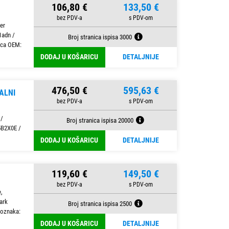
106,80 €
133,50 €
er
1adn /
Broj stranica ispisa 3000
ica OEM:
DODAJ U KOŠARICU
DETALJNIJE
476,50 €
595,63 €
ALNI
 /
Broj stranica ispisa 20000
5B2X0E /
DODAJ U KOŠARICU
DETALJNIJE
119,60 €
149,50 €
,
ark
Broj stranica ispisa 2500
 oznaka:
DODAJ U KOŠARICU
DETALJNIJE