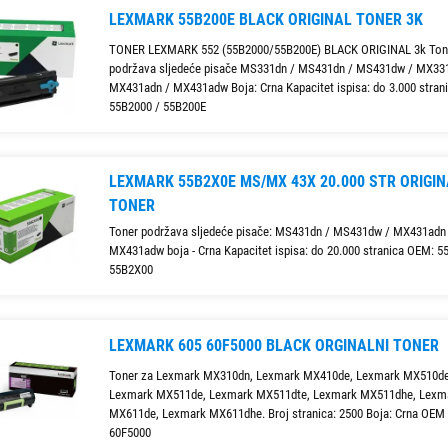
LEXMARK 55B200E BLACK ORIGINAL TONER 3K
TONER LEXMARK 552 (55B2000/55B200E) BLACK ORIGINAL 3k Ton
podržava sljedeće pisače MS331dn / MS431dn / MS431dw / MX33
MX431adn / MX431adw Boja: Crna Kapacitet ispisa: do 3.000 stran
55B2000 / 55B200E
LEXMARK 55B2X0E MS/MX 43X 20.000 STR ORIGIN
TONER
Toner podržava sljedeće pisače: MS431dn / MS431dw / MX431adn
MX431adw boja - Crna Kapacitet ispisa: do 20.000 stranica OEM: 5
55B2X00
LEXMARK 605 60F5000 BLACK ORGINALNI TONER
Toner za Lexmark MX310dn, Lexmark MX410de, Lexmark MX510de
Lexmark MX511de, Lexmark MX511dte, Lexmark MX511dhe, Lexm
MX611de, Lexmark MX611dhe. Broj stranica: 2500 Boja: Crna OEM
60F5000