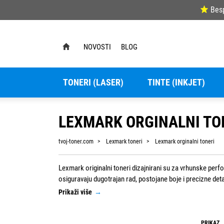
Bes
NOVOSTI
BLOG
TONERI (LASER)
TINTE (INKJET)
LEXMARK ORGINALNI TO
tvoj-toner.com
Lexmark toneri
Lexmark orginalni toneri
Lexmark originalni toneri dizajnirani su za vrhunske perf
osiguravaju dugotrajan rad, postojane boje i precizne det
potrebama vašeg poslovanja ili doma.
Prikaži više
→
PRIKAZ