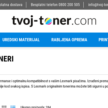
platna dostava
Besplatni telefon
0800 200 505
info@tvoj-to
UREDSKI MATERIJAL
RABLJENA OPREMA
PRIN
NERI
ormanse i optimalnu kompatibilnost s vašim Lexmark pisačima. Izrađeni prema n
alje kod svakog ispisa. S Lexmark originalnim tonerima možete biti sigurni u p
Ukupno proizvoda: 284