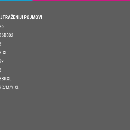
JTRAŽENIJI POJMOVI
7e
36B002
3
3 XL
3xl
3
3BKXL
3C/M/Y XL