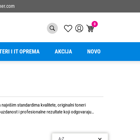
ner.com
0
TERI I IT OPREMA
AKCIJA
NOVO
ajvišim standardima kvalitete, originalni toneri
ouzdanost i profesionalne rezultate koji odgovaraju