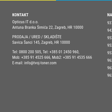
KONTAKT
NA
Opticus IT d.o.o.
93
Antuna Branka Šimića 22, Zagreb, HR 10000
94
PRODAJA / URED / SKLADIŠTE
95
Savica Šanci 145, Zagreb, HR 10000
95
Tel:
0800 200 505
, Tel:
+385 01 2450 960
,
95
Mob:
+385 91 4525 666
, Mob2:
+385 91 4535 666
96
E-mail:
info@tvoj-toner.com
96
96