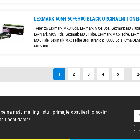
LEXMARK 605H 60F5H00 BLACK ORGINALNI TONE
Toner za Lexmark MX310dn, Lexmark MX410de, Lexmark MX510de
Lexmark MX511de, Lexmark MX511dte, Lexmark MX511dhe, Lexm
MX611de, Lexmark MX611dhe Broj stranica: 10000 Boja. Crna OEM
60F5H00
...
1
2
3
4
5
2
 se na našu mailing listu i primajte obavijesti o novim
ma i ponudama!