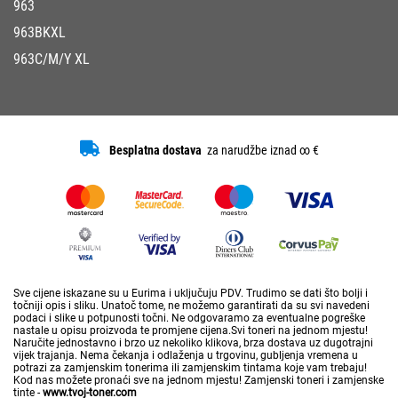
963
963BKXL
963C/M/Y XL
Besplatna dostava
za narudžbe iznad ∞ €
Sve cijene iskazane su u Eurima i uključuju PDV. Trudimo se dati što bolji i
točniji opis i sliku. Unatoč tome, ne možemo garantirati da su svi navedeni
podaci i slike u potpunosti točni. Ne odgovaramo za eventualne pogreške
nastale u opisu proizvoda te promjene cijena.Svi toneri na jednom mjestu!
Naručite jednostavno i brzo uz nekoliko klikova, brza dostava uz dugotrajni
vijek trajanja. Nema čekanja i odlaženja u trgovinu, gubljenja vremena u
potrazi za zamjenskim tonerima ili zamjenskim tintama koje vam trebaju!
Kod nas možete pronaći sve na jednom mjestu! Zamjenski toneri i zamjenske
tinte -
www.tvoj-toner.com