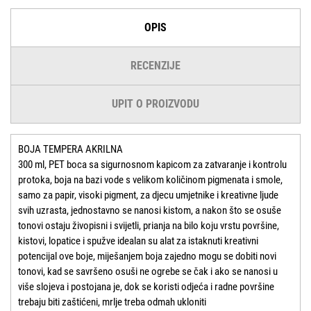
OPIS
RECENZIJE
UPIT O PROIZVODU
BOJA TEMPERA AKRILNA
300 ml, PET boca sa sigurnosnom kapicom za zatvaranje i kontrolu
protoka, boja na bazi vode s velikom količinom pigmenata i smole,
samo za papir, visoki pigment, za djecu umjetnike i kreativne ljude
svih uzrasta, jednostavno se nanosi kistom, a nakon što se osuše
tonovi ostaju živopisni i svijetli, prianja na bilo koju vrstu površine,
kistovi, lopatice i spužve idealan su alat za istaknuti kreativni
potencijal ove boje, miješanjem boja zajedno mogu se dobiti novi
tonovi, kad se savršeno osuši ne ogrebe se čak i ako se nanosi u
više slojeva i postojana je, dok se koristi odjeća i radne površine
trebaju biti zaštićeni, mrlje treba odmah ukloniti