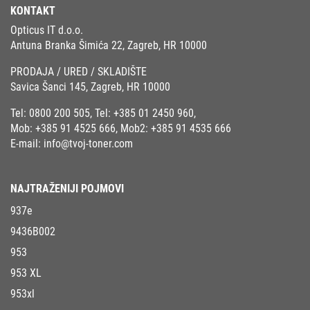
KONTAKT
Opticus IT d.o.o.
Antuna Branka Šimića 22, Zagreb, HR 10000
PRODAJA / URED / SKLADIŠTE
Savica Šanci 145, Zagreb, HR 10000
Tel:
0800 200 505
, Tel:
+385 01 2450 960
,
Mob:
+385 91 4525 666
, Mob2:
+385 91 4535 666
E-mail:
info@tvoj-toner.com
NAJTRAŽENIJI POJMOVI
937e
9436B002
953
953 XL
953xl