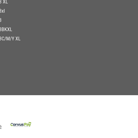
3 XL
3xl
3
3BKXL
3C/M/Y XL