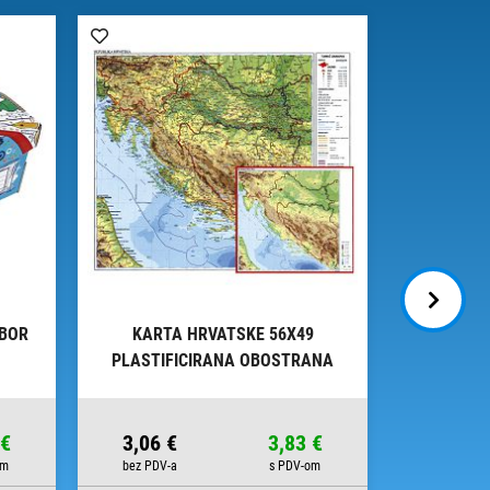
IBOR
KARTA HRVATSKE 56X49
KOLAŽ - B
PLASTIFICIRANA OBOSTRANA
U 
TRSAT
 €
3,06 €
3,83 €
7,00 €