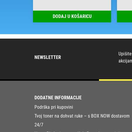
RICU
DODAJ U KOŠARICU
Upišite
NEWSLETTER
akcija
DODATNE INFORMACIJE
Podrška pri kupovini
Tvoj toner na dohvat ruke – s BOX NOW dostavom
24/7