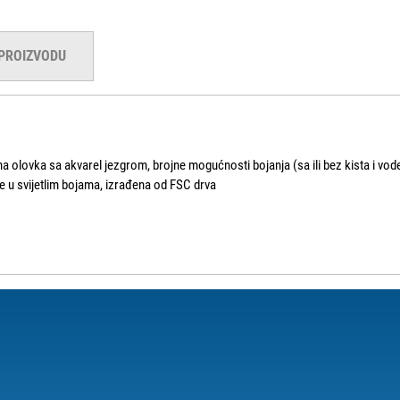
 PROIZVODU
tna olovka sa akvarel jezgrom, brojne mogućnosti bojanja (sa ili bez kista i vod
e u svijetlim bojama, izrađena od FSC drva