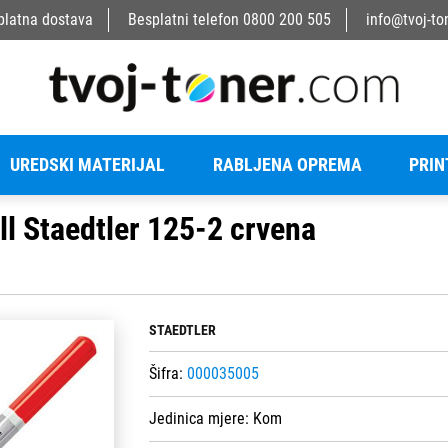
platna dostava
Besplatni telefon
0800 200 505
info@tvoj-to
UREDSKI MATERIJAL
RABLJENA OPREMA
PRIN
l Staedtler 125-2 crvena
STAEDTLER
Šifra:
000035005
Jedinica mjere:
Kom