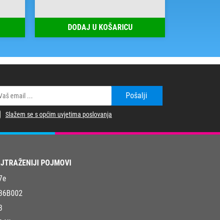
DODAJ U KOŠARICU
DOD
Pošalji
Slažem se s općim uvjetima poslovanja
JTRAŽENIJI POJMOVI
7e
36B002
3