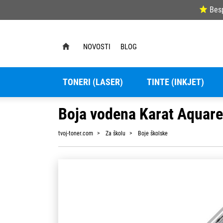
Bes
NOVOSTI
BLOG
TONERI (LASER)
TINTE (INKJET)
Boja vodena Karat Aquarel
tvoj-toner.com
Za školu
Boje školske