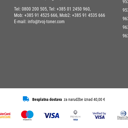
95
Tel:
0800 200 505
, Tel:
+385 01 2450 960
,
95
Mob:
+385 91 4525 666
, Mob2:
+385 91 4535 666
96
E-mail:
info@tvoj-toner.com
96
96
Besplatna dostava
za narudžbe iznad 40,00 €