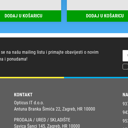
DODAJ U KOŠARICU
DODAJ U KOŠARICU
 se na našu mailing listu i primajte obavijesti o novim
ma i ponudama!
KONTAKT
NA
Opticus IT d.o.o.
93
Antuna Branka Šimića 22, Zagreb, HR 10000
94
PRODAJA / URED / SKLADIŠTE
95
Savica Šanci 145, Zagreb, HR 10000