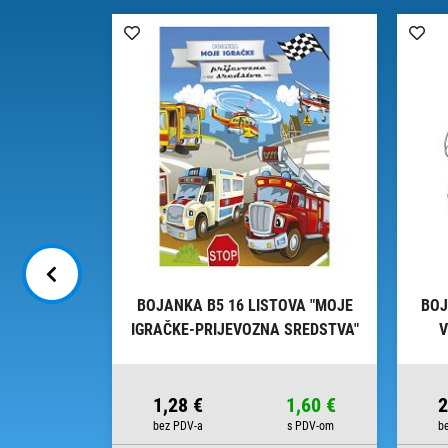
180G PAPIR
BOJANKA B5 16 LISTOVA "MOJE
BOJ
RUK
IGRAČKE-PRIJEVOZNA SREDSTVA"
V
CONNECT
8,75 €
1,28 €
1,60 €
2