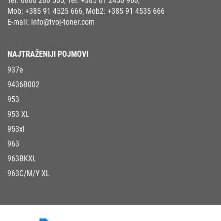
Tel:
0800 200 505
, Tel:
+385 01 2450 960
,
Mob:
+385 91 4525 666
, Mob2:
+385 91 4535 666
E-mail:
info@tvoj-toner.com
NAJTRAŽENIJI POJMOVI
937e
9436B002
953
953 XL
953xl
963
963BKXL
963C/M/Y XL