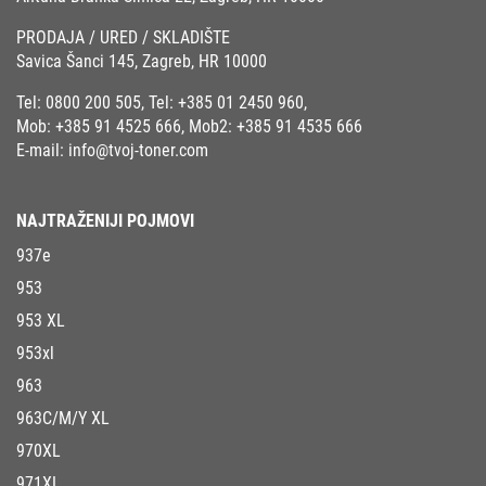
PRODAJA / URED / SKLADIŠTE
Savica Šanci 145, Zagreb, HR 10000
Tel:
0800 200 505
, Tel:
+385 01 2450 960
,
Mob:
+385 91 4525 666
, Mob2:
+385 91 4535 666
E-mail:
info@tvoj-toner.com
NAJTRAŽENIJI POJMOVI
937e
953
953 XL
953xl
963
963C/M/Y XL
970XL
971XL