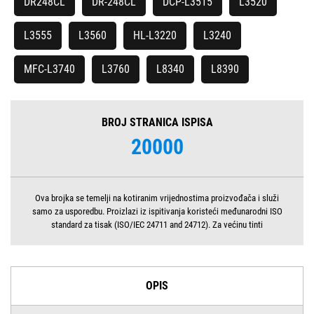
DR248CL
DR-248CL
DCP-L3515
L3520
L3555
L3560
HL-L3220
L3240
MFC-L3740
L3760
L8340
L8390
BROJ STRANICA ISPISA
20000
Ova brojka se temelji na kotiranim vrijednostima proizvođača i služi
samo za usporedbu. Proizlazi iz ispitivanja koristeći međunarodni ISO
standard za tisak (ISO/IEC 24711 and 24712). Za većinu tinti
OPIS