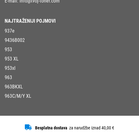
E-mail:
info@tvoj-toner.com
NAJTRAŽENIJI POJMOVI
937e
9436B002
953
953 XL
953xl
963
963BKXL
963C/M/Y XL
Besplatna dostava
za narudžbe iznad 40,00 €