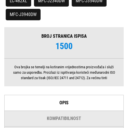
LC-462XL
MFC-J2340DW
MFC-J3540DW
MFC-J3940DW
BROJ STRANICA ISPISA
1500
Ova brojka se temelji na kotiranim vrijednostima proizvođača i služi
samo za usporedbu. Proizlazi iz ispitivanja koristeći međunarodni ISO
standard za tisak (ISO/IEC 24711 and 24712). Za većinu tinti
OPIS
KOMPATIBILNOST