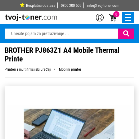
Besplatna dostava
0800 200 505
info@tvoj-toner.com
0
BROTHER PJ863Z1 A4 Mobile Thermal
Printe
Printeri i multifinkcijski uređaji
Mobilni printer