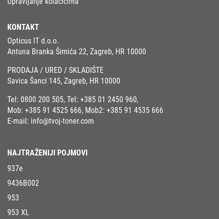
Upravljanje kolačićima
KONTAKT
Opticus IT d.o.o.
Antuna Branka Šimića 22, Zagreb, HR 10000
PRODAJA / URED / SKLADIŠTE
Savica Šanci 145, Zagreb, HR 10000
Tel:
0800 200 505
, Tel:
+385 01 2450 960
,
Mob:
+385 91 4525 666
, Mob2:
+385 91 4535 666
E-mail:
info@tvoj-toner.com
NAJTRAŽENIJI POJMOVI
937e
9436B002
953
953 XL