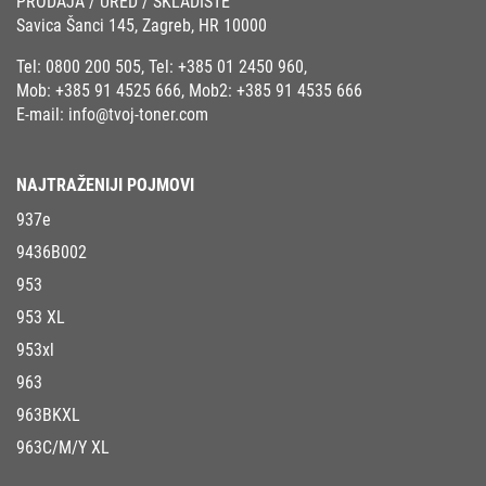
PRODAJA / URED / SKLADIŠTE
Savica Šanci 145, Zagreb, HR 10000
Tel:
0800 200 505
, Tel:
+385 01 2450 960
,
Mob:
+385 91 4525 666
, Mob2:
+385 91 4535 666
E-mail:
info@tvoj-toner.com
NAJTRAŽENIJI POJMOVI
937e
9436B002
953
953 XL
953xl
963
963BKXL
963C/M/Y XL