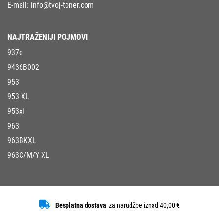
E-mail:
info@tvoj-toner.com
NAJTRAŽENIJI POJMOVI
937e
9436B002
953
953 XL
953xl
963
963BKXL
963C/M/Y XL
Besplatna dostava
za narudžbe iznad 40,00 €