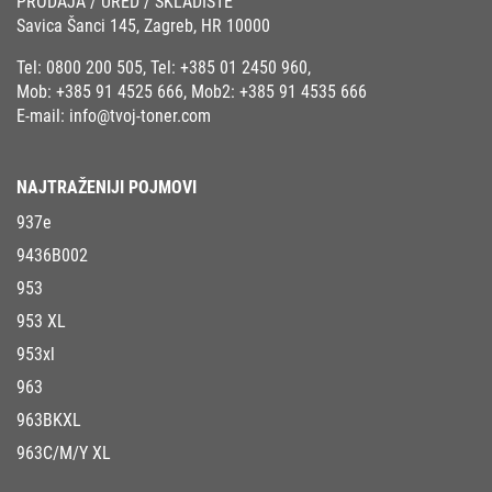
PRODAJA / URED / SKLADIŠTE
Savica Šanci 145, Zagreb, HR 10000
Tel:
0800 200 505
, Tel:
+385 01 2450 960
,
Mob:
+385 91 4525 666
, Mob2:
+385 91 4535 666
E-mail:
info@tvoj-toner.com
NAJTRAŽENIJI POJMOVI
937e
9436B002
953
953 XL
953xl
963
963BKXL
963C/M/Y XL