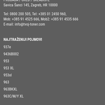
Savica Šanci 145, Zagreb, HR 10000
Tel:
0800 200 505
, Tel:
+385 01 2450 960
,
Mob:
+385 91 4525 666
, Mob2:
+385 91 4535 666
E-mail:
info@tvoj-toner.com
NAJTRAŽENIJI POJMOVI
937e
9436B002
953
953 XL
953xl
963
963BKXL
963C/M/Y XL