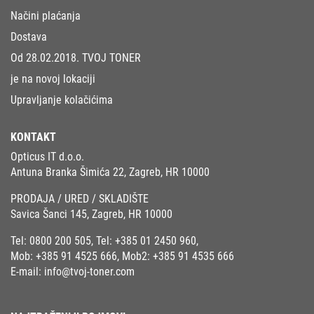
Načini plaćanja
Dostava
Od 28.02.2018. TVOJ TONER
je na novoj lokaciji
Upravljanje kolačićima
KONTAKT
Opticus IT d.o.o.
Antuna Branka Šimića 22, Zagreb, HR 10000
PRODAJA / URED / SKLADIŠTE
Savica Šanci 145, Zagreb, HR 10000
Tel:
0800 200 505
, Tel:
+385 01 2450 960
,
Mob:
+385 91 4525 666
, Mob2:
+385 91 4535 666
E-mail:
info@tvoj-toner.com