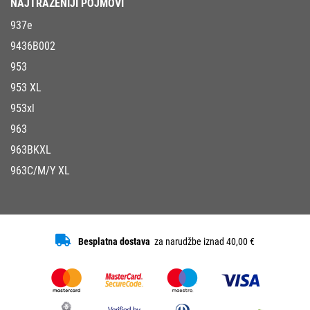
NAJTRAŽENIJI POJMOVI
937e
9436B002
953
953 XL
953xl
963
963BKXL
963C/M/Y XL
Besplatna dostava
za narudžbe iznad 40,00 €