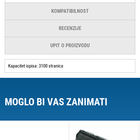
KOMPATIBILNOST
RECENZIJE
UPIT O PROIZVODU
Kapacitet ispisa: 3100 stranica
MOGLO BI VAS ZANIMATI
O