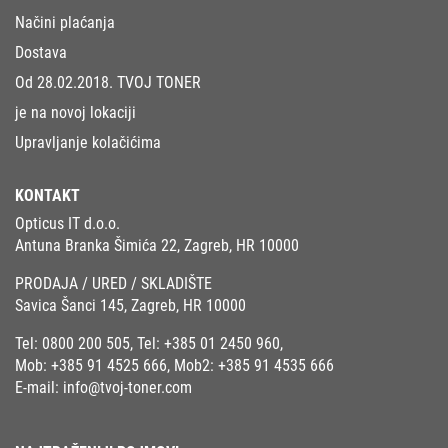
Načini plaćanja
Dostava
Od 28.02.2018. TVOJ TONER
je na novoj lokaciji
Upravljanje kolačićima
KONTAKT
Opticus IT d.o.o.
Antuna Branka Šimića 22, Zagreb, HR 10000
PRODAJA / URED / SKLADIŠTE
Savica Šanci 145, Zagreb, HR 10000
Tel:
0800 200 505
, Tel:
+385 01 2450 960
,
Mob:
+385 91 4525 666
, Mob2:
+385 91 4535 666
E-mail:
info@tvoj-toner.com