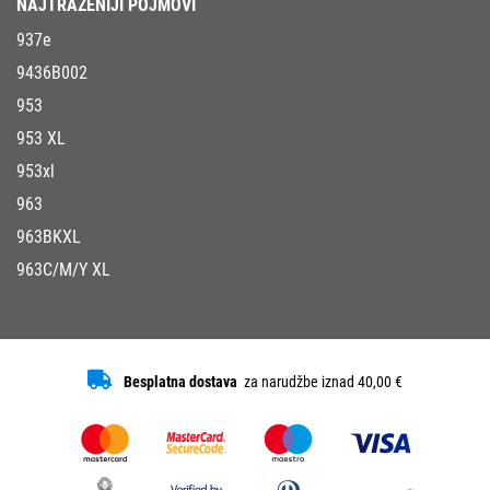
NAJTRAŽENIJI POJMOVI
937e
9436B002
953
953 XL
953xl
963
963BKXL
963C/M/Y XL
Besplatna dostava
za narudžbe iznad 40,00 €