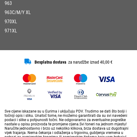
963
963C/M/Y XL
970XL
971XL
Besplatna dostava
za narudžbe iznad 40,00 €
Sve cijene iskazane su u Eurima i uključuju PDV. Trudimo se dati što bolji i
točniji opis i sliku. Unatoč tome, ne možemo garantirati da su svi navedeni
podaci i slike u potpunosti točni. Ne odgovaramo za eventualne pogreške
nastale u opisu proizvoda te promjene cijena.Svi toneri na jednom mjestu!
Naručite jednostavno i brzo uz nekoliko klikova, brza dostava uz dugotrajni
vijek trajanja. Nema čekanja i odlaženja u trgovinu, gubljenja vremena u
potrazi za zamjenskim tonerima ili zamjenskim tintama koje vam trebaju!