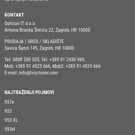
KONTAKT
Opticus IT d.o.o.
Antuna Branka Šimića 22, Zagreb, HR 10000
PRODAJA / URED / SKLADIŠTE
Savica Šanci 145, Zagreb, HR 10000
Tel:
0800 200 505
, Tel:
+385 01 2450 960
,
Mob:
+385 91 4525 666
, Mob2:
+385 91 4535 666
E-mail:
info@tvoj-toner.com
NAJTRAŽENIJI POJMOVI
937e
953
953 XL
953xl