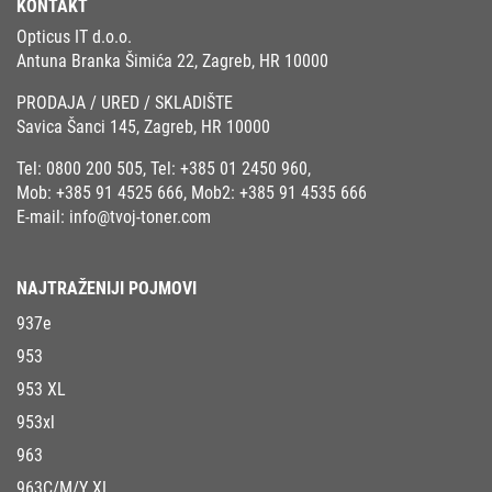
KONTAKT
Opticus IT d.o.o.
Antuna Branka Šimića 22, Zagreb, HR 10000
PRODAJA / URED / SKLADIŠTE
Savica Šanci 145, Zagreb, HR 10000
Tel:
0800 200 505
, Tel:
+385 01 2450 960
,
Mob:
+385 91 4525 666
, Mob2:
+385 91 4535 666
E-mail:
info@tvoj-toner.com
NAJTRAŽENIJI POJMOVI
937e
953
953 XL
953xl
963
963C/M/Y XL