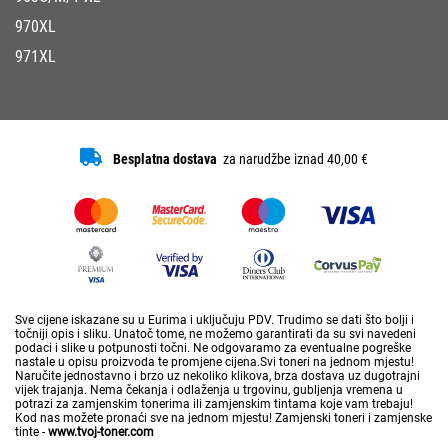
970XL
971XL
Besplatna dostava
za narudžbe iznad 40,00 €
Sve cijene iskazane su u Eurima i uključuju PDV. Trudimo se dati što bolji i
točniji opis i sliku. Unatoč tome, ne možemo garantirati da su svi navedeni
podaci i slike u potpunosti točni. Ne odgovaramo za eventualne pogreške
nastale u opisu proizvoda te promjene cijena.Svi toneri na jednom mjestu!
Naručite jednostavno i brzo uz nekoliko klikova, brza dostava uz dugotrajni
vijek trajanja. Nema čekanja i odlaženja u trgovinu, gubljenja vremena u
potrazi za zamjenskim tonerima ili zamjenskim tintama koje vam trebaju!
Kod nas možete pronaći sve na jednom mjestu! Zamjenski toneri i zamjenske
tinte -
www.tvoj-toner.com