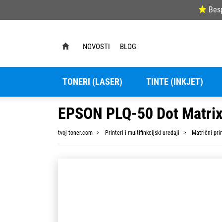
Bes
NOVOSTI
BLOG
TONERI (LASER)
TINTE (INKJET)
EPSON PLQ-50 Dot Matrix
tvoj-toner.com
Printeri i multifinkcijski uređaji
Matrični pri