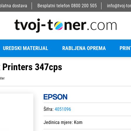
platna dostava
Besplatni telefon
0800 200 505
info@tvoj-to
UREDSKI MATERIJAL
RABLJENA OPREMA
PRIN
 Printers 347cps
nter
Šifra:
4051096
Jedinica mjere:
Kom