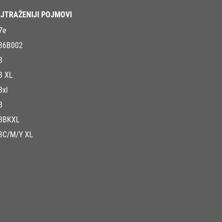
JTRAŽENIJI POJMOVI
7e
36B002
3
3 XL
3xl
3
3BKXL
3C/M/Y XL