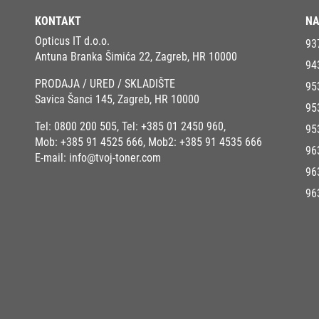
KONTAKT
NA
Opticus IT d.o.o.
93
Antuna Branka Šimića 22, Zagreb, HR 10000
94
PRODAJA / URED / SKLADIŠTE
95
Savica Šanci 145, Zagreb, HR 10000
95
Tel:
0800 200 505
, Tel:
+385 01 2450 960
,
95
Mob:
+385 91 4525 666
, Mob2:
+385 91 4535 666
96
E-mail:
info@tvoj-toner.com
96
96