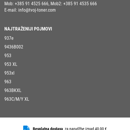
Mob:
+385 91 4525 666
, Mob2:
+385 91 4535 666
E-mail:
info@tvoj-toner.com
NAJTRAŽENIJI POJMOVI
937e
9436B002
953
953 XL
953xl
963
963BKXL
963C/M/Y XL
Besplatna dostava
za narudžbe iznad 40,00 €