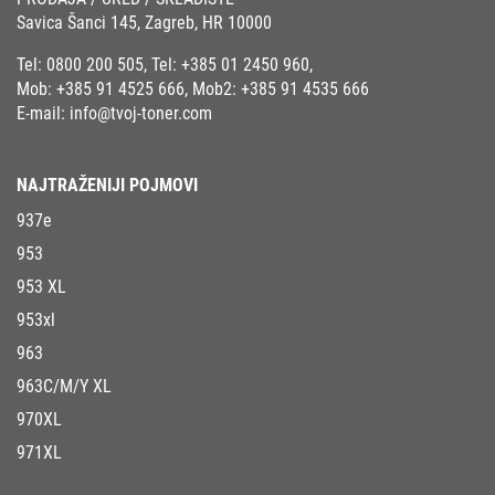
Savica Šanci 145, Zagreb, HR 10000
Tel:
0800 200 505
, Tel:
+385 01 2450 960
,
Mob:
+385 91 4525 666
, Mob2:
+385 91 4535 666
E-mail:
info@tvoj-toner.com
NAJTRAŽENIJI POJMOVI
937e
953
953 XL
953xl
963
963C/M/Y XL
970XL
971XL