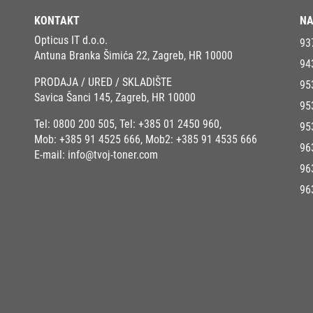
KONTAKT
NA
Opticus IT d.o.o.
93
Antuna Branka Šimića 22, Zagreb, HR 10000
94
PRODAJA / URED / SKLADIŠTE
95
Savica Šanci 145, Zagreb, HR 10000
95
Tel:
0800 200 505
, Tel:
+385 01 2450 960
,
95
Mob:
+385 91 4525 666
, Mob2:
+385 91 4535 666
96
E-mail:
info@tvoj-toner.com
96
96