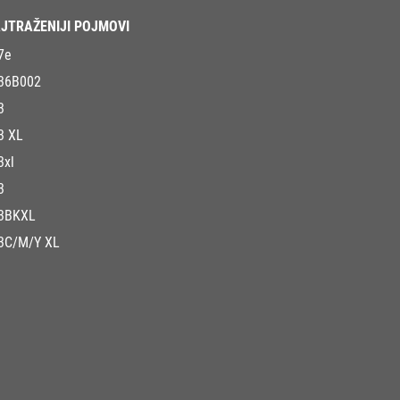
JTRAŽENIJI POJMOVI
7e
36B002
3
3 XL
3xl
3
3BKXL
3C/M/Y XL