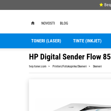
Bes
NOVOSTI
BLOG
TONERI (LASER)
TINTE (INKJET)
HP Digital Sender Flow 8
tvoj-toner.com
Printeri/Fotokopirke/Skeneri
Skeneri