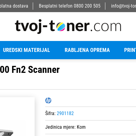
platna dostava
Besplatni telefon
0800 200 505
info@tvoj-to
UREDSKI MATERIJAL
RABLJENA OPREMA
PRIN
500 Fn2 Scanner
Šifra:
2901182
Jedinica mjere:
Kom