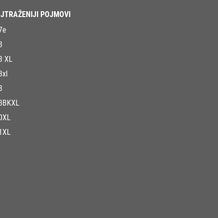
JTRAŽENIJI POJMOVI
7e
3
3 XL
3xl
3
3BKXL
0XL
1XL