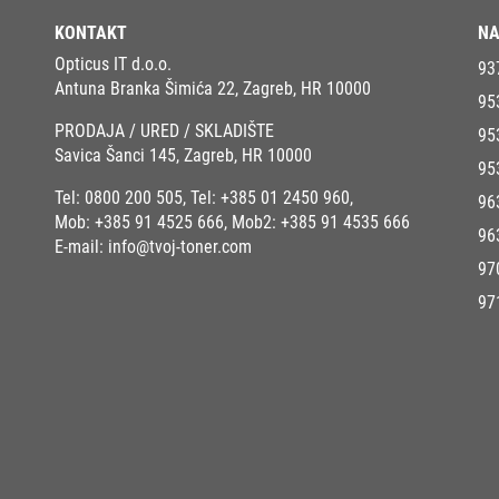
KONTAKT
NA
Opticus IT d.o.o.
93
Antuna Branka Šimića 22, Zagreb, HR 10000
95
PRODAJA / URED / SKLADIŠTE
95
Savica Šanci 145, Zagreb, HR 10000
95
Tel:
0800 200 505
, Tel:
+385 01 2450 960
,
96
Mob:
+385 91 4525 666
, Mob2:
+385 91 4535 666
96
E-mail:
info@tvoj-toner.com
97
97