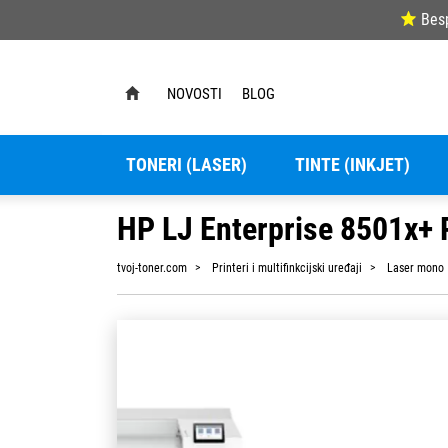
Bes
NOVOSTI
BLOG
TONERI (LASER)
TINTE (INKJET)
HP LJ Enterprise 8501x+ 
tvoj-toner.com
Printeri i multifinkcijski uređaji
Laser mono