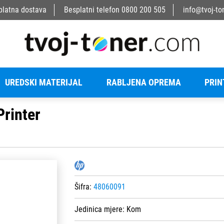
platna dostava
Besplatni telefon
0800 200 505
info@tvoj-to
UREDSKI MATERIJAL
RABLJENA OPREMA
PRIN
Printer
Šifra:
48060091
Jedinica mjere:
Kom