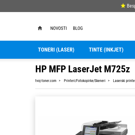
Bes
NOVOSTI
BLOG
TONERI (LASER)
TINTE (INKJET)
HP MFP LaserJet M725z
tvoj-toner.com
Printeri/Fotokopirke/Skeneri
Laserski printe