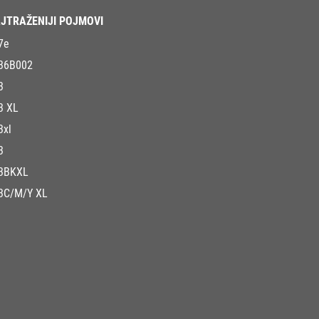
JTRAŽENIJI POJMOVI
7e
36B002
3
3 XL
3xl
3
3BKXL
3C/M/Y XL