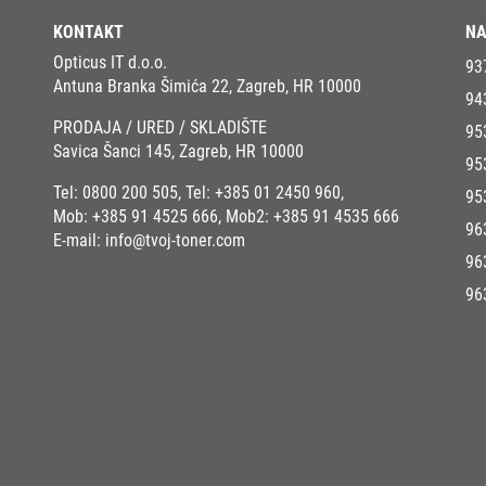
KONTAKT
NA
Opticus IT d.o.o.
93
Antuna Branka Šimića 22, Zagreb, HR 10000
94
PRODAJA / URED / SKLADIŠTE
95
Savica Šanci 145, Zagreb, HR 10000
95
Tel:
0800 200 505
, Tel:
+385 01 2450 960
,
95
Mob:
+385 91 4525 666
, Mob2:
+385 91 4535 666
96
E-mail:
info@tvoj-toner.com
96
96