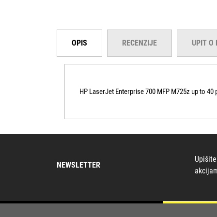
OPIS
RECENZIJE
UPIT O
HP LaserJet Enterprise 700 MFP M725z up to 40 
Upišite
NEWSLETTER
akcija