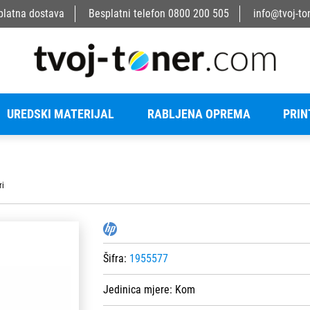
platna dostava
Besplatni telefon
0800 200 505
info@tvoj-to
UREDSKI MATERIJAL
RABLJENA OPREMA
PRIN
ri
Šifra:
1955577
Jedinica mjere:
Kom