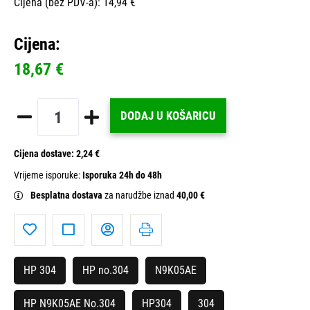
Cijena (bez PDV-a): 14,94 €
Cijena:
18,67 €
DODAJ U KOŠARICU
Cijena dostave:
2,24 €
Vrijeme isporuke:
Isporuka 24h do 48h
Besplatna dostava
za narudžbe iznad
40,00 €
HP 304
HP no.304
N9K05AE
HP N9K05AE No.304
HP304
304