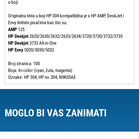
u boji.
Originalna tinta u boji HP 304 kompatibilna je s HP AMP, DeskJet i
Envy tintnim pisačima kao što su:
AMP
125
HP Deskjet
2620/2630/2632/2633/2634/3720/3730/3732/3735
HP Deskjet
3733 All-in-One
HP Envy
5020/5030/5032
Broj stranica: 100
Boja: tri-color (cyan, žuta, magenta)
Oznake: HP 304, HP no.304, N9K05AE
MOGLO BI VAS ZANIMATI