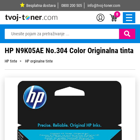
Besplatna dostava
0800 200 505
info@tvoj-toner.com
0
HP N9K05AE No.304 Color Originalna tinta
HP tinte
HP orginalne tinte