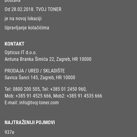
Dostava
Od 28.02.2018. TVOJ TONER
je na novoj lokaciji
Upravljanje kolačićima
KONTAKT
Opticus IT d.o.o.
Antuna Branka Šimića 22, Zagreb, HR 10000
PRODAJA / URED / SKLADIŠTE
Savica Šanci 145, Zagreb, HR 10000
Tel:
0800 200 505
, Tel:
+385 01 2450 960
,
Mob:
+385 91 4525 666
, Mob2:
+385 91 4535 666
E-mail:
info@tvoj-toner.com
NAJTRAŽENIJI POJMOVI
937e