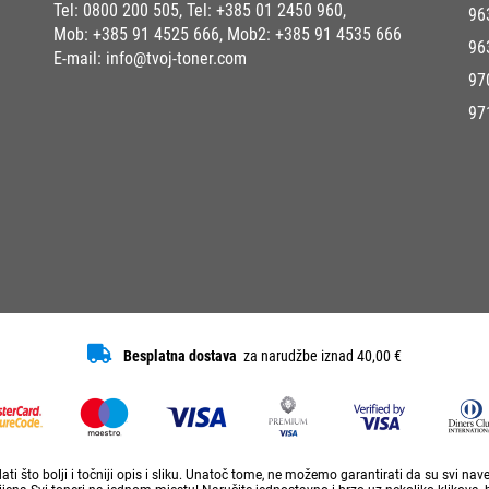
Tel:
0800 200 505
, Tel:
+385 01 2450 960
,
96
Mob:
+385 91 4525 666
, Mob2:
+385 91 4535 666
96
E-mail:
info@tvoj-toner.com
97
97
Besplatna dostava
za narudžbe iznad 40,00 €
ti što bolji i točniji opis i sliku. Unatoč tome, ne možemo garantirati da su svi na