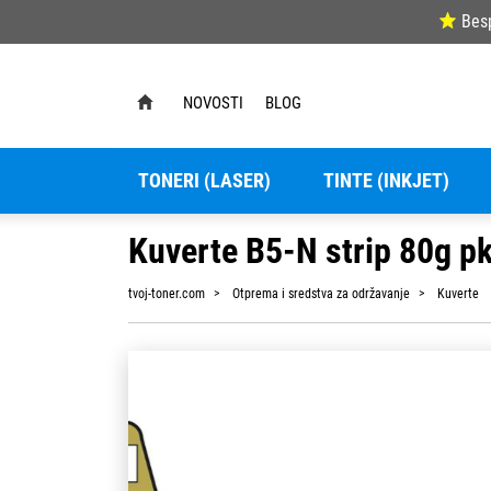
Bes
NOVOSTI
BLOG
TONERI (LASER)
TINTE (INKJET)
Kuverte B5-N strip 80g p
tvoj-toner.com
Otprema i sredstva za održavanje
Kuverte