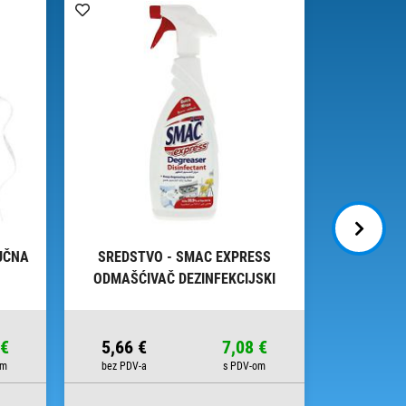
UČNA
SREDSTVO - SMAC EXPRESS
SREDSTV
ODMAŠĆIVAČ DEZINFEKCIJSKI
650ML
 €
5,66 €
7,08 €
10,82 