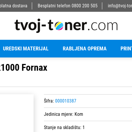
platna dostava
Besplatni telefon
0800 200 505
info@tvoj-to
UREDSKI MATERIJAL
RABLJENA OPREMA
PRIN
k1000 Fornax
Šifra:
000010387
Jedinica mjere:
Kom
Stanje na skladištu:
1