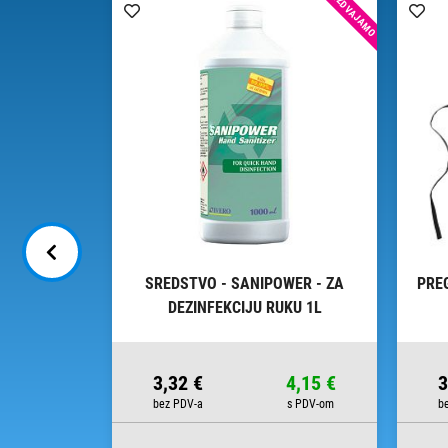
IZDVAJAMO
JEPLJIVU
SREDSTVO - SANIPOWER - ZA
PRE
400
DEZINFEKCIJU RUKU 1L
38,75 €
3,32 €
4,15 €
3