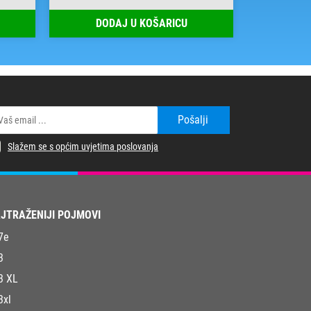
DODAJ U KOŠARICU
DOD
Pošalji
Slažem se s općim uvjetima poslovanja
JTRAŽENIJI POJMOVI
7e
3
3 XL
3xl