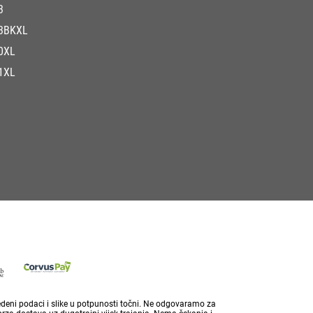
3
3BKXL
0XL
1XL
vedeni podaci i slike u potpunosti točni. Ne odgovaramo za