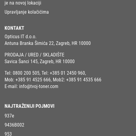
je na novoj lokaciji
Upravljanje kolačićima
KONTAKT
Opticus IT d.o.o.
Antuna Branka Šimića 22, Zagreb, HR 10000
PRODAJA / URED / SKLADIŠTE
Savica Šanci 145, Zagreb, HR 10000
Tel:
0800 200 505
, Tel:
+385 01 2450 960
,
Mob:
+385 91 4525 666
, Mob2:
+385 91 4535 666
E-mail:
info@tvoj-toner.com
NAJTRAŽENIJI POJMOVI
937e
9436B002
953