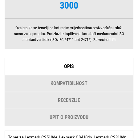
3000
Ova brojka se temelji na kotiranim vrijednostima proizvođača i služi
samo za usporedbu. Proizlazi iz ispitivanja koristeći međunarodni ISO
standard za tisak (ISO/IEC 24711 and 24712). Za većinu tinti
OPIS
KOMPATIBILNOST
RECENZIJE
UPIT O PROIZVODU
Toner za Lexmark CS510de, Lexmark CS410dn, Lexmark CS310dn,