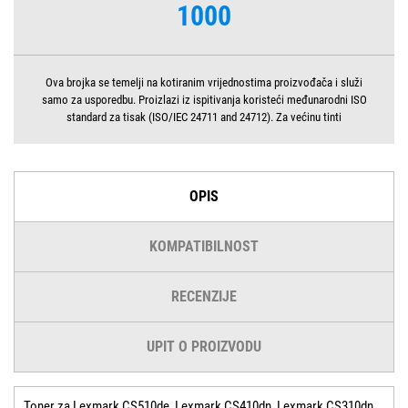
1000
Ova brojka se temelji na kotiranim vrijednostima proizvođača i služi
samo za usporedbu. Proizlazi iz ispitivanja koristeći međunarodni ISO
standard za tisak (ISO/IEC 24711 and 24712). Za većinu tinti
OPIS
KOMPATIBILNOST
RECENZIJE
UPIT O PROIZVODU
Toner za Lexmark CS510de, Lexmark CS410dn, Lexmark CS310dn,