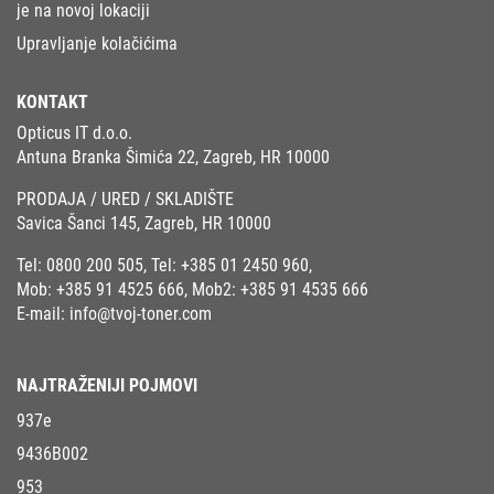
je na novoj lokaciji
Upravljanje kolačićima
KONTAKT
Opticus IT d.o.o.
Antuna Branka Šimića 22, Zagreb, HR 10000
PRODAJA / URED / SKLADIŠTE
Savica Šanci 145, Zagreb, HR 10000
Tel:
0800 200 505
, Tel:
+385 01 2450 960
,
Mob:
+385 91 4525 666
, Mob2:
+385 91 4535 666
E-mail:
info@tvoj-toner.com
NAJTRAŽENIJI POJMOVI
937e
9436B002
953