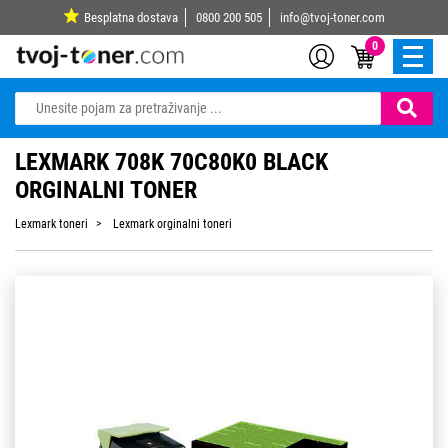
Besplatna dostava
0800 200 505
info@tvoj-toner.com
0
LEXMARK 708K 70C80K0 BLACK
ORGINALNI TONER
Lexmark toneri
Lexmark orginalni toneri