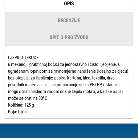
OPIS
RECENZIJE
UPIT O PROIZVODU
LJEPILO TEKUĆE
u mekanoj i praktičnoj bočici za jednostavno i čisto lijepljenje, s
ugrađenom lopaticom za ravnomjerno nanošenje (idealno za djecu),
bez otapala, za lijepljenje: papira, kartona, filca, tekstila, drva,
prirodnih materijala i sl., ne preporučuje se za PE i PP, ostaci se
mogu oprati hladnom vodom dok je ljepilo mokro, a kad se osuši
može se prati na 30°C
Količina: 125 g
Boja: bijela