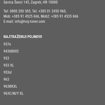
Savica Šanci 145, Zagreb, HR 10000
Tel:
0800 200 505
, Tel:
+385 01 2450 960
,
Mob:
+385 91 4525 666
, Mob2:
+385 91 4535 666
E-mail:
info@tvoj-toner.com
NAJTRAŽENIJI POJMOVI
937e
9436B002
953
953 XL
953xl
963
963BKXL
963C/M/Y XL