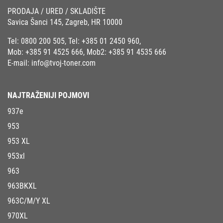
PRODAJA / URED / SKLADIŠTE
Savica Šanci 145, Zagreb, HR 10000
Tel:
0800 200 505
, Tel:
+385 01 2450 960
,
Mob:
+385 91 4525 666
, Mob2:
+385 91 4535 666
E-mail:
info@tvoj-toner.com
NAJTRAŽENIJI POJMOVI
937e
953
953 XL
953xl
963
963BKXL
963C/M/Y XL
970XL