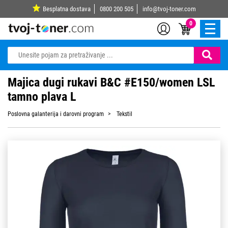
Besplatna dostava
0800 200 505
info@tvoj-toner.com
0
Majica dugi rukavi B&C #E150/women LSL
tamno plava L
Poslovna galanterija i darovni program
Tekstil