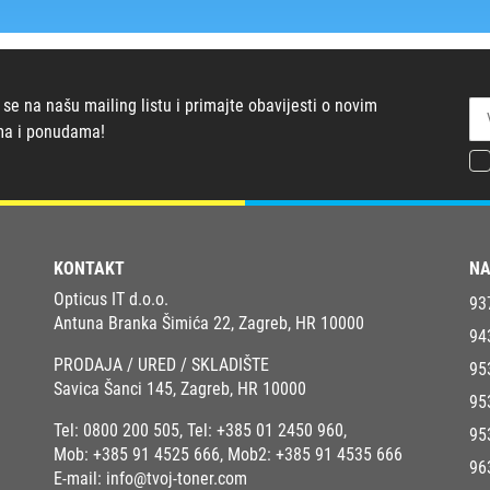
 se na našu mailing listu i primajte obavijesti o novim
ma i ponudama!
KONTAKT
NA
Opticus IT d.o.o.
93
Antuna Branka Šimića 22, Zagreb, HR 10000
94
PRODAJA / URED / SKLADIŠTE
95
Savica Šanci 145, Zagreb, HR 10000
95
Tel:
0800 200 505
, Tel:
+385 01 2450 960
,
95
Mob:
+385 91 4525 666
, Mob2:
+385 91 4535 666
96
E-mail:
info@tvoj-toner.com