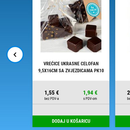
INE - DAL
VREĆICE UKRASNE CELOFAN
9,5X16CM SA ZVJEZDICAMA PK10
HEYDA 20-30892 50 PROZIRNE
10,45 €
1,55 €
1,94 €
2
RICU
DODAJ U KOŠARICU