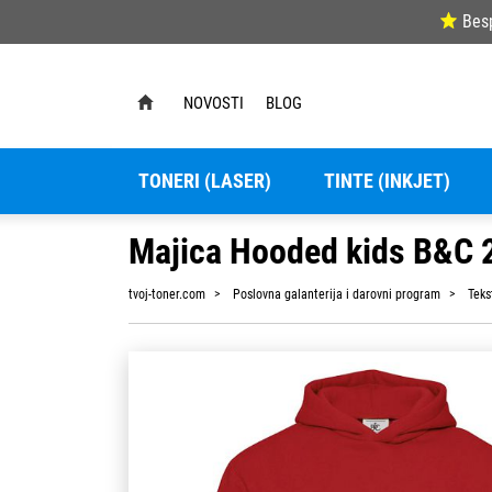
Bes
NOVOSTI
BLOG
TONERI (LASER)
TINTE (INKJET)
Majica Hooded kids B&C 2
tvoj-toner.com
Poslovna galanterija i darovni program
Teks