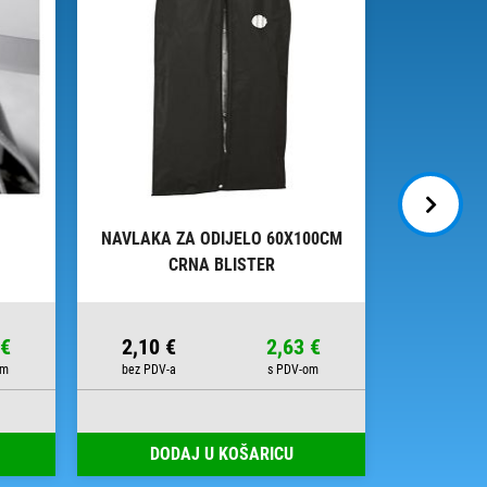
NAVLAKA ZA ODIJELO 60X100CM
PAPIR UKR
CRNA BLISTER
ITA
 €
2,10 €
2,63 €
2,97 €
DODAJ U KOŠARICU
DOD