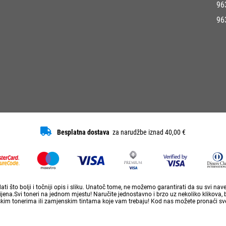
96
96
Besplatna dostava
za narudžbe iznad 40,00 €
ti što bolji i točniji opis i sliku. Unatoč tome, ne možemo garantirati da su svi na
ena.Svi toneri na jednom mjestu! Naručite jednostavno i brzo uz nekoliko klikova, 
skim tonerima ili zamjenskim tintama koje vam trebaju! Kod nas možete pronaći sve