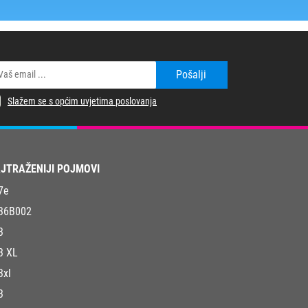
Pošalji
Slažem se s općim uvjetima poslovanja
JTRAŽENIJI POJMOVI
7e
36B002
3
3 XL
3xl
3