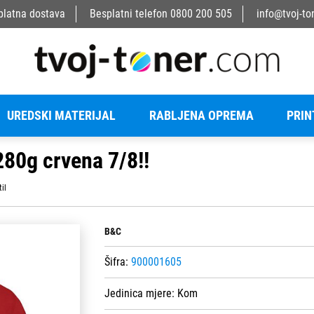
platna dostava
Besplatni telefon
0800 200 505
info@tvoj-to
UREDSKI MATERIJAL
RABLJENA OPREMA
PRIN
80g crvena 7/8!!
til
B&C
Šifra:
900001605
Jedinica mjere:
Kom