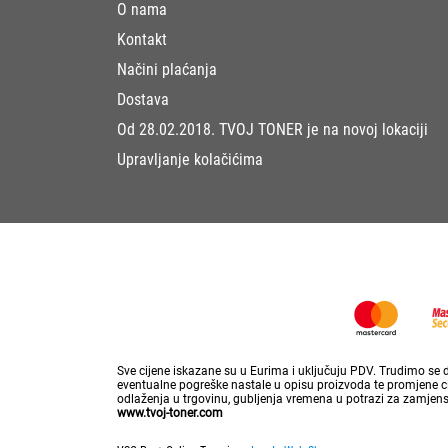
O nama
Kontakt
Načini plaćanja
Dostava
Od 28.02.2018. TVOJ TONER je na novoj lokaciji
Upravljanje kolačićima
Sve cijene iskazane su u Eurima i uključuju PDV. Trudimo se da
eventualne pogreške nastale u opisu proizvoda te promjene cij
odlaženja u trgovinu, gubljenja vremena u potrazi za zamjen
www.tvoj-toner.com