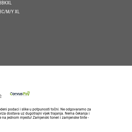
3BKXL
3C/M/Y XL
vedeni podaci i slike u potpunosti točni. Ne odgovaramo za
brza dostava uz dugotrajni vijek trajanja. Nema čekanja i
 na jednom mjestu! Zamjenski toneri i zamjenske tinte -