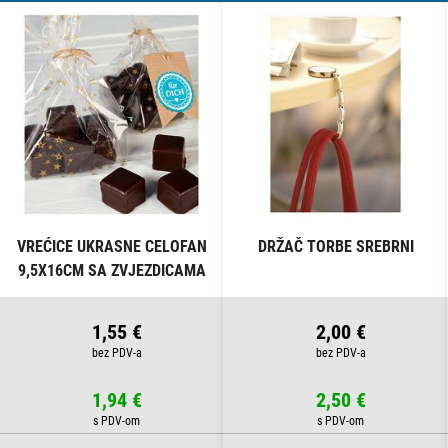
VREĆICE UKRASNE CELOFAN
DRŽAČ TORBE SREBRNI
9,5X16CM SA ZVJEZDICAMA
PK10 HEYDA 20-30892 50
PROZIRNE
1,55 €
2,00 €
1,94 €
2,50 €