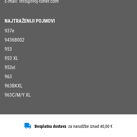
E-mail:
info@tvoj-toner.com
NAJTRAŽENIJI POJMOVI
937e
9436B002
953
953 XL
953xl
963
963BKXL
963C/M/Y XL
Besplatna dostava
za narudžbe iznad 40,00 €