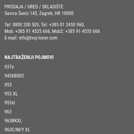
PRODAJA / URED / SKLADIŠTE
Savica Šanci 145, Zagreb, HR 10000
Tel:
0800 200 505
, Tel:
+385 01 2450 960
,
Mob:
+385 91 4525 666
, Mob2:
+385 91 4535 666
E-mail:
info@tvoj-toner.com
NAJTRAŽENIJI POJMOVI
937e
9436B002
953
953 XL
953xl
963
963BKXL
963C/M/Y XL