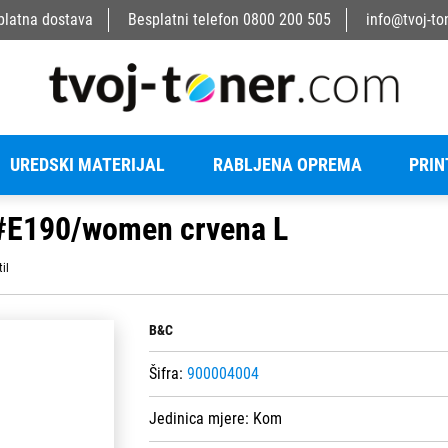
platna dostava
Besplatni telefon
0800 200 505
info@tvoj-to
UREDSKI MATERIJAL
RABLJENA OPREMA
PRIN
 #E190/women crvena L
til
B&C
Šifra:
900004004
Jedinica mjere:
Kom