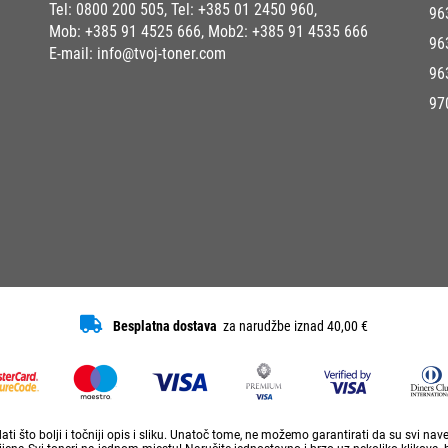
Tel:
0800 200 505
, Tel:
+385 01 2450 960
,
96
Mob:
+385 91 4525 666
, Mob2:
+385 91 4535 666
96
E-mail:
info@tvoj-toner.com
96
97
Besplatna dostava
za narudžbe iznad 40,00 €
ti što bolji i točniji opis i sliku. Unatoč tome, ne možemo garantirati da su svi na