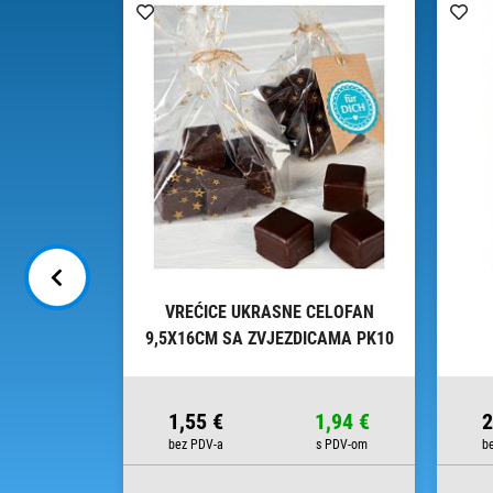
INE - DAL
VREĆICE UKRASNE CELOFAN
9,5X16CM SA ZVJEZDICAMA PK10
HEYDA 20-30892 50 PROZIRNE
10,45 €
1,55 €
1,94 €
2