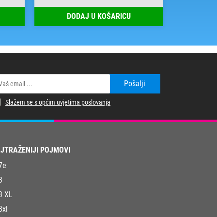
DODAJ U KOŠARICU
DOD
Pošalji
Slažem se s općim uvjetima poslovanja
JTRAŽENIJI POJMOVI
7e
3
3 XL
3xl