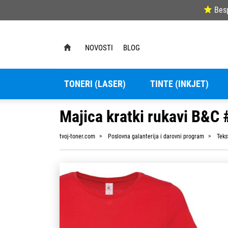
Bes
NOVOSTI
BLOG
TONERI (LASER)
TINTE (INKJET)
Majica kratki rukavi B&C
tvoj-toner.com
Poslovna galanterija i darovni program
Teks