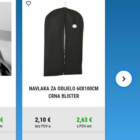
NAVLAKA ZA ODIJELO 60X100CM
PAPIR UKR
CRNA BLISTER
ITA
 €
2,10 €
2,63 €
2,97 €