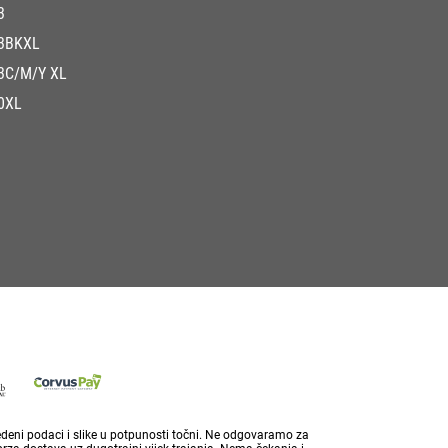
3
3BKXL
3C/M/Y XL
0XL
vedeni podaci i slike u potpunosti točni. Ne odgovaramo za