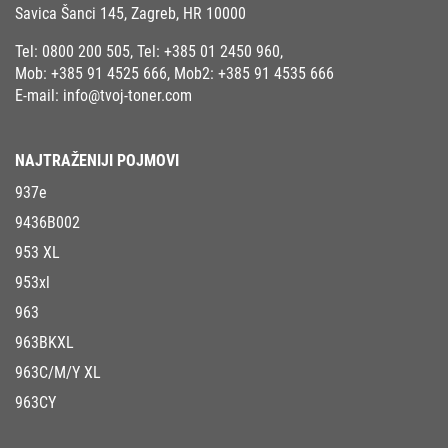
Savica Šanci 145, Zagreb, HR 10000
Tel:
0800 200 505
, Tel:
+385 01 2450 960
,
Mob:
+385 91 4525 666
, Mob2:
+385 91 4535 666
E-mail:
info@tvoj-toner.com
NAJTRAŽENIJI POJMOVI
937e
9436B002
953 XL
953xl
963
963BKXL
963C/M/Y XL
963CY