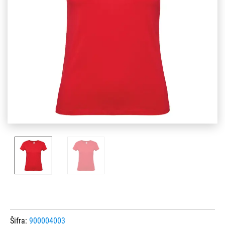
Šifra:
900004003